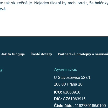
 tak skutečně je. Nejeden filozof by mohl tvrdit, že balónky 
mavě
Jak to funguje
Časté dotazy
Partnerské prodejny a servisní
zy
Ayvens s.r.o.
U Stavoservisu 527/1
108 00 Praha 10
IČO:
61063916
DIČ:
CZ61063916
Číslo účtu:
1162730166/0100