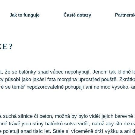
Jak to funguje
Časté dotazy
Partnersk
CE?
t, že se balónky snad vůbec nepohybují. Jenom tak klidně le
 působí jako jakási fata morgána uprostřed pouště. Zkrátka 
eré se téměř nepozorovatelně pohupují ani ne moc vysoko, 
 suchá silnice či beton, možná by bylo vidět jejich barevné 
né trávě jsou stíny balónků sotva vidět, natož aby šlo rozez
 poletují snad tisíc let. Stále si víceméně drží výšku a ani d