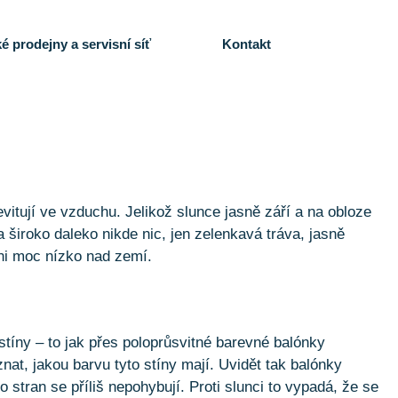
é prodejny a servisní síť
Kontakt
vitují ve vzduchu. Jelikož slunce jasně září a na obloze
široko daleko nikde nic, jen zelenkavá tráva, jasně
ani moc nízko nad zemí.
stíny – to jak přes poloprůsvitné barevné balónky
nat, jakou barvu tyto stíny mají. Uvidět tak balónky
o stran se příliš nepohybují. Proti slunci to vypadá, že se