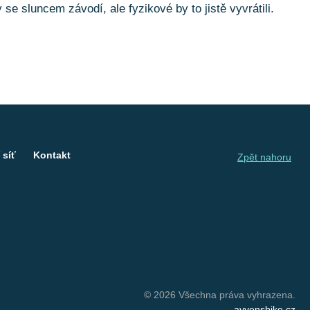
se sluncem závodí, ale fyzikové by to jistě vyvrátili.
 síť
Kontakt
Zpět nahoru
© 2026 Všechna práva vyhrazena.
ayvensbike.cz