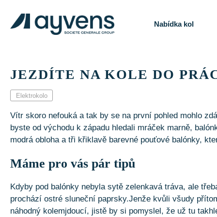
Nabídka kol
JEZDÍTE NA KOLE DO PRÁ
Elektrokolo
Vítr skoro nefouká a tak by se na první pohled mohlo zdá
byste od východu k západu hledali mráček marně, balónky
modrá obloha a tři křiklavě barevné pouťové balónky, kt
Máme pro vás pár tipů
Kdyby pod balónky nebyla sytě zelenkavá tráva, ale třeba
prochází ostré sluneční paprsky.Jenže kvůli všudy přítom
náhodný kolemjdoucí, jistě by si pomyslel, že už tu takhle