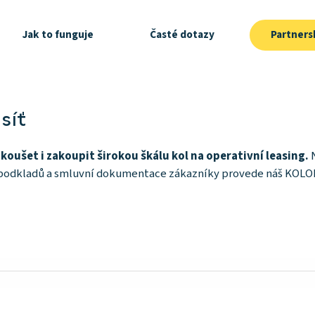
Jak to funguje
Časté dotazy
Partnersk
síť
oušet i zakoupit širokou škálu kol na operativní leasing.
y podkladů a smluvní dokumentace zákazníky provede náš KOLO