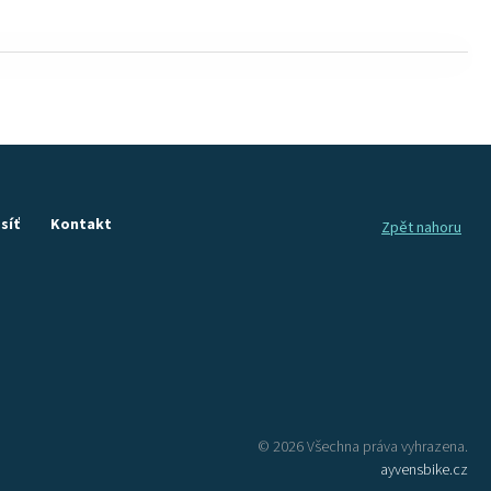
síť
Kontakt
Zpět nahoru
© 2026 Všechna práva vyhrazena.
ayvensbike.cz