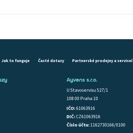
Jak to funguje
Časté dotazy
Partnerské prodejny a servisní 
azy
Ayvens s.r.o.
U Stavoservisu 527/1
108 00 Praha 10
IČO:
61063916
DIČ:
CZ61063916
Číslo účtu:
1162730166/0100