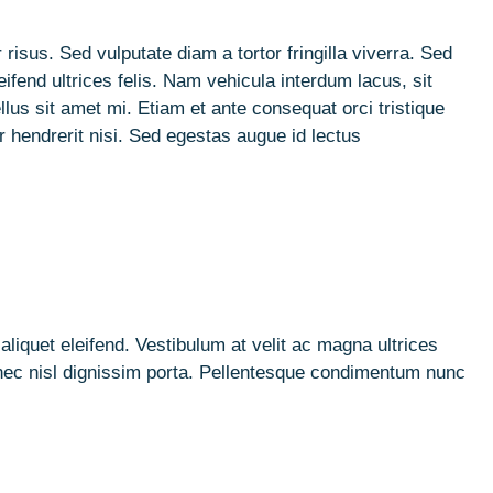
isus. Sed vulputate diam a tortor fringilla viverra. Sed
fend ultrices felis. Nam vehicula interdum lacus, sit
llus sit amet mi. Etiam et ante consequat orci tristique
r hendrerit nisi. Sed egestas augue id lectus
liquet eleifend. Vestibulum at velit ac magna ultrices
t nec nisl dignissim porta. Pellentesque condimentum nunc