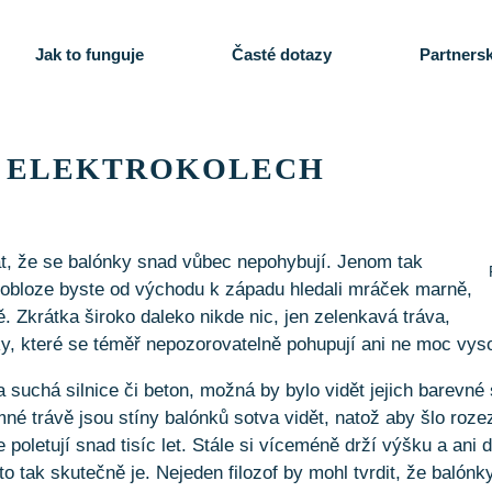
Jak to funguje
Časté dotazy
Partnersk
 O ELEKTROKOLECH
át, že se balónky snad vůbec nepohybují. Jenom tak
na obloze byste od východu k západu hledali mráček marně,
. Zkrátka široko daleko nikde nic, jen zelenkavá tráva,
ky, které se téměř nepozorovatelně pohupují ani ne moc vys
 suchá silnice či beton, možná by bylo vidět jejich barevné 
né trávě jsou stíny balónků sotva vidět, natož aby šlo rozez
 poletují snad tisíc let. Stále si víceméně drží výšku a ani d
 tak skutečně je. Nejeden filozof by mohl tvrdit, že balónky 