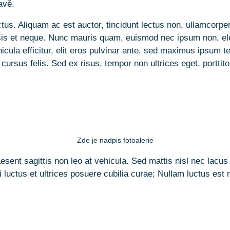
avě.
s. Aliquam ac est auctor, tincidunt lectus non, ullamcorper r
isis et neque. Nunc mauris quam, euismod nec ipsum non, elei
icula efficitur, elit eros pulvinar ante, sed maximus ipsum te
ursus felis. Sed ex risus, tempor non ultrices eget, porttito
Zde je nadpis fotoalerie
ent sagittis non leo at vehicula. Sed mattis nisl nec lacus a
 luctus et ultrices posuere cubilia curae; Nullam luctus es