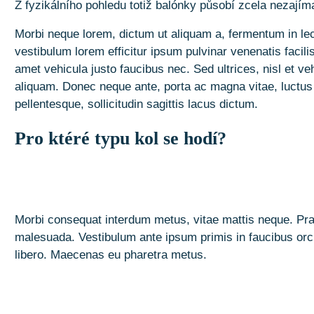
Z fyzikálního pohledu totiž balónky působí zcela nezajím
Morbi neque lorem, dictum ut aliquam a, fermentum in lectu
vestibulum lorem efficitur ipsum pulvinar venenatis facil
amet vehicula justo faucibus nec. Sed ultrices, nisl et veh
aliquam. Donec neque ante, porta ac magna vitae, luctus c
pellentesque, sollicitudin sagittis lacus dictum.
Pro ktéré typu kol se hodí?
Morbi consequat interdum metus, vitae mattis neque. Praes
malesuada. Vestibulum ante ipsum primis in faucibus orci
libero. Maecenas eu pharetra metus.