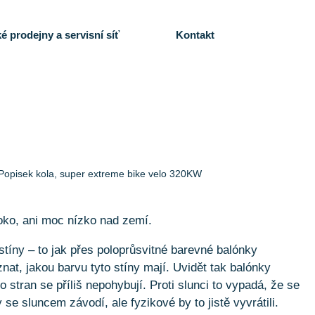
é prodejny a servisní síť
Kontakt
Popisek kola, super extreme bike velo 320KW
oko, ani moc nízko nad zemí.
stíny – to jak přes poloprůsvitné barevné balónky
nat, jakou barvu tyto stíny mají. Uvidět tak balónky
o stran se příliš nepohybují. Proti slunci to vypadá, že se
se sluncem závodí, ale fyzikové by to jistě vyvrátili.