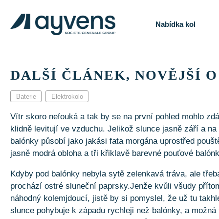
Nabídka kol
DALŠÍ ČLÁNEK, NOVĚJŠÍ
Baterie
Elektrokolo
Vítr skoro nefouká a tak by se na první pohled mohlo zd
klidně levitují ve vzduchu. Jelikož slunce jasně září a 
balónky působí jako jakási fata morgána uprostřed pouště
jasně modrá obloha a tři křiklavě barevné pouťové balón
Kdyby pod balónky nebyla sytě zelenkavá tráva, ale třeba
prochází ostré sluneční paprsky.Jenže kvůli všudy přítom
náhodný kolemjdoucí, jistě by si pomyslel, že už tu takhle
slunce pohybuje k západu rychleji než balónky, a možná to