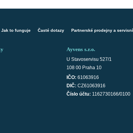
Jak to funguje
Časté dotazy
Partnerské prodejny a servisní
zy
Ayvens s.r.o.
U Stavoservisu 527/1
108 00 Praha 10
IČO:
61063916
DIČ:
CZ61063916
Číslo účtu:
1162730166/0100