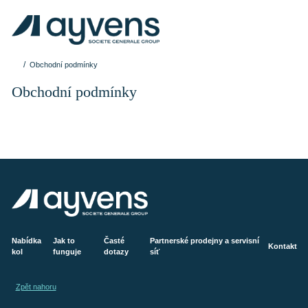
Obchodní podmínky
Obchodní podmínky
Nabídka
Jak to
Časté
Partnerské prodejny a servisní
Kontakt
kol
funguje
dotazy
síť
Zpět nahoru