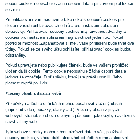
soubor cookies neobsahuje žádná osobní data a při zavření prohlížeče
se zruší.
Při přihlašování vám nastavíme také několik souborů cookies pro
uložení vašich přihlašovacích údajů a pro nastavení zobrazení
obrazovky. Přihlašovací soubory cookies mají životnost dva dny a
cookies pro nastavení zobrazení mají životnost jeden rok. Pokud
potvrdíte možnost „Zapamatovat si mě“, vaše přihlášení bude trvat dva
týdny. Pokud se ze svého účtu odhlásíte, přihlašovací cookies budou
odstraněny.
Pokud upravujete nebo publikujete článek, bude ve vašem prohlížeči
uložen další cookie. Tento cookie neobsahuje žádná osobní data a
jednoduše označuje ID příspěvku, který jste právě upravili. Jeho
platnost vyprší po 1 dni.
Vložený obsah z dalších webů
Příspěvky na těchto stránkách mohou obsahovat vložený obsah
(například videa, obrázky, články atd.). Vložený obsah z jiných
webových stránek se chová stejným způsobem, jako kdyby návštěvník
navštívil jiný web.
Tyto webové stránky mohou shromažďovat data o vás, používat
soubory cookies, vkládat další sledování od třetích stran a sledovat