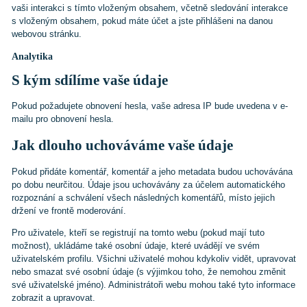
vaši interakci s tímto vloženým obsahem, včetně sledování interakce
s vloženým obsahem, pokud máte účet a jste přihlášeni na danou
webovou stránku.
Analytika
S kým sdílíme vaše údaje
Pokud požadujete obnovení hesla, vaše adresa IP bude uvedena v e-
mailu pro obnovení hesla.
Jak dlouho uchováváme vaše údaje
Pokud přidáte komentář, komentář a jeho metadata budou uchovávána
po dobu neurčitou. Údaje jsou uchovávány za účelem automatického
rozpoznání a schválení všech následných komentářů, místo jejich
držení ve frontě moderování.
Pro uživatele, kteří se registrují na tomto webu (pokud mají tuto
možnost), ukládáme také osobní údaje, které uvádějí ve svém
uživatelském profilu. Všichni uživatelé mohou kdykoliv vidět, upravovat
nebo smazat své osobní údaje (s výjimkou toho, že nemohou změnit
své uživatelské jméno). Administrátoři webu mohou také tyto informace
zobrazit a upravovat.