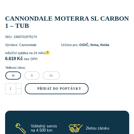
CANNONDALE MOTERRA SL CARBON
1 – TUB
SKU:
1968701879174
Výrobce:
Cannondale
Určeno pro:
OSVČ, firma, flotila
měsíční splátka na 24 měsíců
?
6.619
Kč
bez DPH
Velikost rámu:
M
S
XL
CANNONDALE
MOTERRA
PŘIDAT DO POPTÁVKY
SL
CARBON
1
-
TUB
množství
Volitelný servis
2letou záruku
na 4.500 km