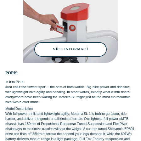
VÍCE INFORMACÍ
POPIS
In It to Pin It
Just call it the “sweet spot” – the best of both worlds. Big-bike power and ride time,
with lightweight-bike agility and handling. In other words, exactly what e-mtb riders
everywhere have been waiting for. Moterra SL might just be the most fun mountain
bike we’ve ever made.
Model Description
With full-power thrills and lightweight agility, Moterra SL 1 is built to go faster, ride
harder, and deliver the goods on all kinds of terrain. Our lightest, full-power eMTB
chassis has 150mm of Proportional Response Tuned Suspension and FlexPivot
chainstays to maximize traction without the weight. A custom tuned Shimano’s EP801
drive unit fires off 85Nm of torque the second your legs demand it, while the 601Wh
battery delivers tons of range in a light package. Full Fox Factory suspension and