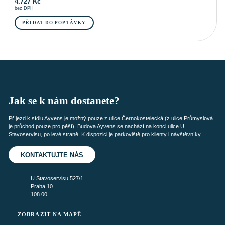
4.727
Kč
bez DPH
PŘIDAT DO POPTÁVKY
Jak se k nám dostanete?
Příjezd k sídlu Ayvens je možný pouze z ulice Černokostelecká (z ulice Průmyslová
je průchod pouze pro pěší). Budova Ayvens se nachází na konci ulice U
Stavoservisu, po levé straně. K dispozici je parkoviště pro klienty i návštěvníky.
KONTAKTUJTE NÁS
U Stavoservisu 527/1
Praha 10
108 00
ZOBRAZIT NA MAPĚ