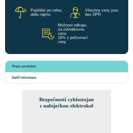
Pojištění po celou
Všechny ceny jsou
dobu nájmu
bez DPH
Možnost odkupu
za zůstatkovou
cenu
10% z pořizovací
ceny
Popis produktu
Další informace
Bezpečností cyklostojan
s nabíječkou elektrokol