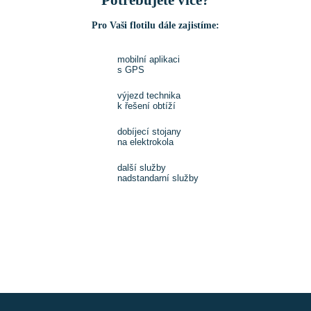
Pro Vaši flotilu dále zajistíme:
mobilní aplikaci
s GPS
výjezd technika
k řešení obtíží
dobíjecí stojany
na elektrokola
další služby
nadstandarní služby