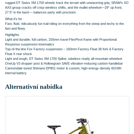
rugged DT Swiss XM 1700 wheels track the terrain with unwavering grip, SRAM’s XO
AXS group cracks off crisp wireless shifts, and the mullet wheelset—29” up front,
27.5” in the back— balances party with precision.
What it’s for
Fast, fluid, ridiculously fun trail riding on everything from the steep and techy to the
fast and flowy.
Highlights
Light and durable, full carbon, 150mm travel FlexPivot frame with Proportional
Response suspension kinematics
Top-of-the-line Fox Factory suspension – 160mm Factory Float 36 fork & Factory
Float X rear shock
Light and tough, DT Swiss XM 1700 Spline, tubeless-ready all-mountain wheelset
OneUp V3 dropper post & Hollowgram SAVE vibration-reducing carbon handlebar
Cannondale-tuned Shimano EP801 motor & custom, high-energy-density 601Wh
internal battery
Alternativní nabídka