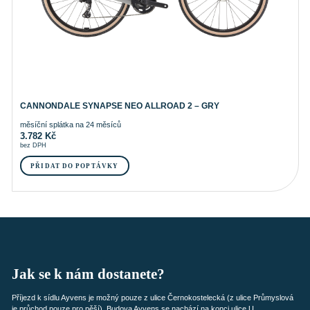
CANNONDALE SYNAPSE NEO ALLROAD 2 – GRY
měsíční splátka na 24 měsíců
3.782
Kč
bez DPH
PŘIDAT DO POPTÁVKY
Jak se k nám dostanete?
Příjezd k sídlu Ayvens je možný pouze z ulice Černokostelecká (z ulice Průmyslová
je průchod pouze pro pěší). Budova Ayvens se nachází na konci ulice U