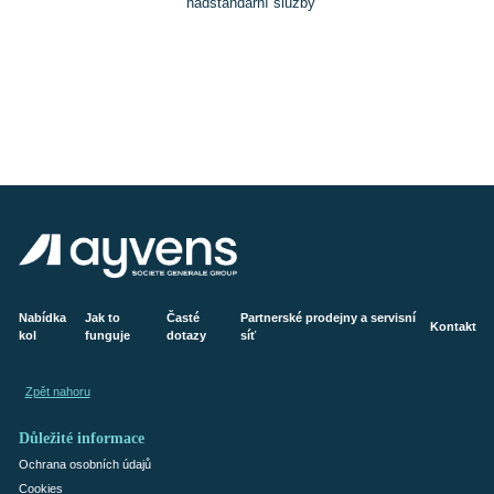
nadstandarní služby
Nabídka
Jak to
Časté
Partnerské prodejny a servisní
Kontakt
kol
funguje
dotazy
síť
Zpět nahoru
Důležité informace
Ochrana osobních údajů
Cookies