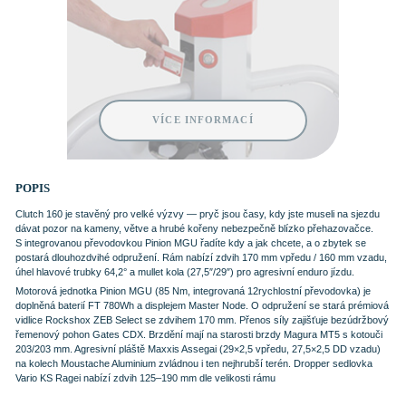
VÍCE INFORMACÍ
POPIS
Clutch 160 je stavěný pro velké výzvy — pryč jsou časy, kdy jste museli na sjezdu
dávat pozor na kameny, větve a hrubé kořeny nebezpečně blízko přehazovačce.
S integrovanou převodovkou Pinion MGU řadíte kdy a jak chcete, a o zbytek se
postará dlouhozdvihé odpružení. Rám nabízí zdvih 170 mm vpředu / 160 mm vzadu,
úhel hlavové trubky 64,2° a mullet kola (27,5″/29″) pro agresivní enduro jízdu.
Motorová jednotka Pinion MGU (85 Nm, integrovaná 12rychlostní převodovka) je
doplněná baterií FT 780Wh a displejem Master Node. O odpružení se stará prémiová
vidlice Rockshox ZEB Select se zdvihem 170 mm. Přenos síly zajišťuje bezúdržbový
řemenový pohon Gates CDX. Brzdění mají na starosti brzdy Magura MT5 s kotouči
203/203 mm. Agresivní pláště Maxxis Assegai (29×2,5 vpředu, 27,5×2,5 DD vzadu)
na kolech Moustache Aluminium zvládnou i ten nejhrubší terén. Dropper sedlovka
Vario KS Ragei nabízí zdvih 125–190 mm dle velikosti rámu