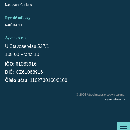
Nastavení Cookies
Rychlé odkazy
Nabídka kol
Ayvens s.r.o.
U Stavoservisu 527/1
108 00 Praha 10
IČO:
61063916
DIČ:
CZ61063916
Číslo účtu:
1162730166/0100
© 2026 Všechna práva vyhrazena.
ayvensbike.cz