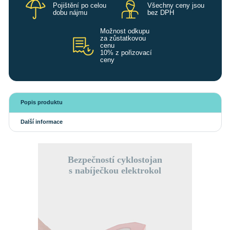
Pojištění po celou
Všechny ceny jsou
dobu nájmu
bez DPH
Možnost odkupu
za zůstatkovou
cenu
10% z pořizovací
ceny
Popis produktu
Další informace
Bezpečností cyklostojan
s nabíječkou elektrokol