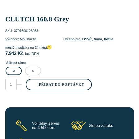
CLUTCH 160.8 Grey
SKU:
3701600128053
Výrobce:
Moustache
Určeno pro:
OSVČ, firma, flotila
měsíční splátka na 24 měsíců
?
7.942
Kč
bez DPH
Velikost rámu:
M
S
CLUTCH
160.8
PŘIDAT DO POPTÁVKY
Grey
množství
Volitelný servis
2letou záruku
na 4.500 km