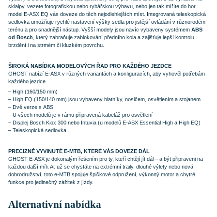
skialpy, vezete fotografickou nebo rybářskou výbavu, nebo jen tak míříte do hor,
model E-ASX EQ vás doveze do těch nejodlehlejších míst. Integrovaná teleskopická
sedlovka umožňuje rychlé nastavení výšky sedla pro jistější ovládání v různorodém
terénu a pro snadnější nástup. Vyšší modely jsou navíc vybaveny systémem
ABS
od Bosch
, který zabraňuje zablokování předního kola a zajišťuje lepší kontrolu
brzdění i na strmém či kluzkém povrchu.
ŠIROKÁ NABÍDKA MODELOVÝCH ŘAD PRO KAŽDÉHO JEZDCE
GHOST nabízí E-ASX v různých variantách a konfiguracích, aby vyhověl potřebám
každého jezdce.
– High (160/150 mm)
– High EQ (150/140 mm) jsou vybaveny blatníky, nosičem, osvětlením a stojanem
– Dvě verze s ABS
– U všech modelů je v rámu připravená kabeláž pro osvětlení
– Displej Bosch Kiox 300 nebo Intuvia (u modelů E-ASX Essential High a High EQ)
– Teleskopická sedlovka
PRECIZNĚ VYVINUTÉ E-MTB, KTERÉ VÁS DOVEZE DÁL
GHOST E-ASX je dokonalým řešením pro ty, kteří chtějí jít dál – a být připraveni na
každou další míli. Ať už se chystáte na extrémní traily, dlouhé výlety nebo nová
dobrodružství, toto e-MTB spojuje špičkové odpružení, výkonný motor a chytré
funkce pro jedinečný zážitek z jízdy.
Alternativní nabídka