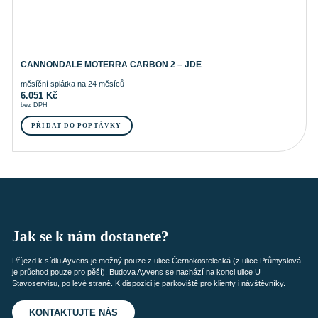
CANNONDALE MOTERRA CARBON 2 – JDE
měsíční splátka na 24 měsíců
6.051
Kč
bez DPH
PŘIDAT DO POPTÁVKY
Jak se k nám dostanete?
Příjezd k sídlu Ayvens je možný pouze z ulice Černokostelecká (z ulice Průmyslová
je průchod pouze pro pěší). Budova Ayvens se nachází na konci ulice U
Stavoservisu, po levé straně. K dispozici je parkoviště pro klienty i návštěvníky.
KONTAKTUJTE NÁS