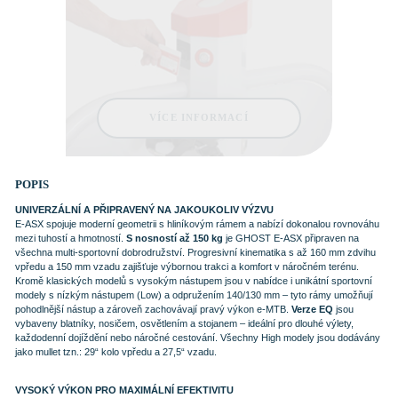
POPIS
UNIVERZÁLNÍ A PŘIPRAVENÝ NA JAKOUKOLIV VÝZVU
E-ASX spojuje moderní geometrii s hliníkovým rámem a nabízí dokonalou rovnováhu
mezi tuhostí a hmotností.
S nosností až 150 kg
je GHOST E-ASX připraven na
všechna multi-sportovní dobrodružství. Progresivní kinematika s až 160 mm zdvihu
vpředu a 150 mm vzadu zajišťuje výbornou trakci a komfort v náročném terénu.
Kromě klasických modelů s vysokým nástupem jsou v nabídce i unikátní sportovní
modely s nízkým nástupem (Low) a odpružením 140/130 mm – tyto rámy umožňují
pohodlnější nástup a zároveň zachovávají pravý výkon e-MTB.
Verze EQ
jsou
vybaveny blatníky, nosičem, osvětlením a stojanem – ideální pro dlouhé výlety,
každodenní dojíždění nebo náročné cestování. Všechny High modely jsou dodávány
jako mullet tzn.: 29“ kolo vpředu a 27,5“ vzadu.
VYSOKÝ VÝKON PRO MAXIMÁLNÍ EFEKTIVITU