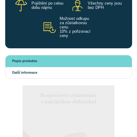
Pojištění po celou
Všechny ceny jsou
dobu nájmu
bez DPH
Možnost odkupu
za zůstatkovou
cenu
10% z pořizovací
ceny
Popis produktu
Další informace