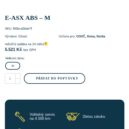
E-ASX ABS – M
SKU:
f66bca5bde7f
Výrobce:
Ghost
Určeno pro:
OSVČ, firma, flotila
měsíční splátka na 24 měsíců
?
5.521
Kč
bez DPH
Velikost rámu:
M
E-
ASX
PŘIDAT DO POPTÁVKY
ABS
–
M
množství
Volitelný servis
2letou záruku
na 4.500 km