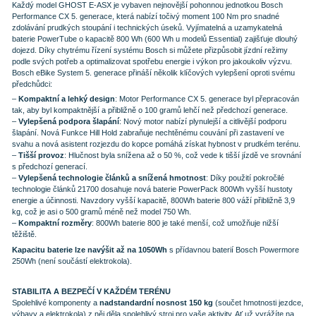
Každý model GHOST E-ASX je vybaven nejnovější pohonnou jednotkou Bosch
Performance CX 5. generace, která nabízí točivý moment 100 Nm pro snadné
zdolávání prudkých stoupání i technických úseků. Vyjímatelná a uzamykatelná
baterie PowerTube o kapacitě 800 Wh (600 Wh u modelů Essential) zajišťuje dlouhý
dojezd. Díky chytrému řízení systému Bosch si můžete přizpůsobit jízdní režimy
podle svých potřeb a optimalizovat spotřebu energie i výkon pro jakoukoliv výzvu.
Bosch eBike System 5. generace přináší několik klíčových vylepšení oproti svému
předchůdci:
–
Kompaktní a lehký design
: Motor Performance CX 5. generace byl přepracován
tak, aby byl kompaktnější a přibližně o 100 gramů lehčí než předchozí generace.
–
Vylepšená podpora šlapání
: Nový motor nabízí plynulejší a citlivější podporu
šlapání. Nová Funkce Hill Hold zabraňuje nechtěnému couvání při zastavení ve
svahu a nová asistent rozjezdu do kopce pomáhá získat hybnost v prudkém terénu.
–
Tišší provoz
: Hlučnost byla snížena až o 50 %, což vede k tišší jízdě ve srovnání
s předchozí generací.
–
Vylepšená technologie článků a snížená hmotnost
: Díky použití pokročilé
technologie článků 21700 dosahuje nová baterie PowerPack 800Wh vyšší hustoty
energie a účinnosti. Navzdory vyšší kapacitě, 800Wh baterie 800 váží přibližně 3,9
kg, což je asi o 500 gramů méně než model 750 Wh.
–
Kompaktní rozměry
: 800Wh baterie 800 je také menší, což umožňuje nižší
těžiště.
Kapacitu baterie lze navýšit až na 1050Wh
s přídavnou baterií Bosch Powermore
250Wh (není součástí elektrokola).
STABILITA A BEZPEČÍ V KAŽDÉM TERÉNU
Spolehlivé komponenty a
nadstandardní nosnost 150 kg
(součet hmotnosti jezdce,
výbavy a elektrokola) z něj děla spolehlivý stroj pro vaše aktivity. Ať už vyrážíte na