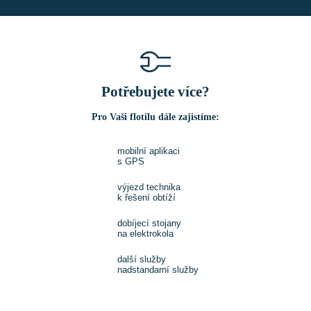
Potřebujete více?
Pro Vaši flotilu dále zajistíme:
mobilní aplikaci
s GPS
výjezd technika
k řešení obtíží
dobíjecí stojany
na elektrokola
další služby
nadstandarní služby