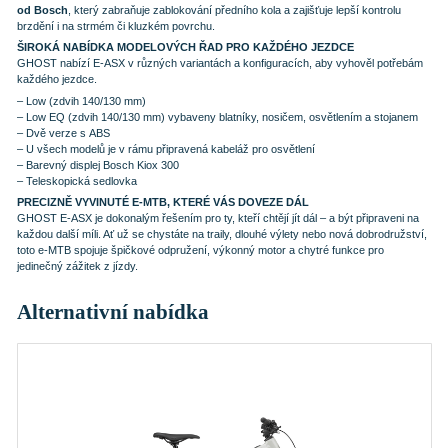
od Bosch
, který zabraňuje zablokování předního kola a zajišťuje lepší kontrolu
brzdění i na strmém či kluzkém povrchu.
ŠIROKÁ NABÍDKA MODELOVÝCH ŘAD PRO KAŽDÉHO JEZDCE
GHOST nabízí E-ASX v různých variantách a konfiguracích, aby vyhověl potřebám
každého jezdce.
– Low (zdvih 140/130 mm)
– Low EQ (zdvih 140/130 mm) vybaveny blatníky, nosičem, osvětlením a stojanem
– Dvě verze s ABS
– U všech modelů je v rámu připravená kabeláž pro osvětlení
– Barevný displej Bosch Kiox 300
– Teleskopická sedlovka
PRECIZNĚ VYVINUTÉ E-MTB, KTERÉ VÁS DOVEZE DÁL
GHOST E-ASX je dokonalým řešením pro ty, kteří chtějí jít dál – a být připraveni na
každou další míli. Ať už se chystáte na traily, dlouhé výlety nebo nová dobrodružství,
toto e-MTB spojuje špičkové odpružení, výkonný motor a chytré funkce pro
jedinečný zážitek z jízdy.
Alternativní nabídka