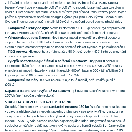
zdolávání prudkých stoupání i technických úseků. Vyjímatelná a uzamykatelná
baterie PowerTube o kapacitě 800 Wh (600 Wh u modelů Essential) zajišťuje dlouhý
dojezd. Díky aplikaci systému Bosch si můžete přizpůsobit jízdní režimy podle svých
potřeb a optimalizovat spotřebu energie i výkon pro jakoukoliv výzvu. Bosch eBike
System 5. generace přináší několik klíčových vylepšení oproti svému předchůdci:
–
Kompaktní a lehký design
: Motor Performance CX 5. generace byl přepracován
tak, aby byl kompaktnější a přibližně o 100 gramů lehčí než předchozí generace.
–
Vylepšená podpora šlapání
: Nový motor nabízí plynulejší a citlivější podporu
šlapání. Nová Funkce Hill Hold zabraňuje nechtěnému couvání při zastavení ve
svahu a nová asistent rozjezdu do kopce pomáhá získat hybnost v prudkém terénu.
–
Tišší provoz
: Hlučnost byla snížena až o 50 %, což vede k tišší jízdě ve srovnání
s předchozí generací.
–
Vylepšená technologie článků a snížená hmotnost
: Díky použití pokročilé
technologie článků 21700 dosahuje nová baterie PowerPack 800Wh vyšší hustoty
energie a účinnosti. Navzdory vyšší kapacitě, 800Wh baterie 800 váží přibližně 3,9
kg, což je asi o 500 gramů méně než model 750 Wh.
–
Kompaktní rozměry
: 800Wh baterie 800 je také menší, což umožňuje nižší
těžiště.
Kapacitu baterie lze navýšit až na 1050Wh
s přídavnou baterií Bosch Powermore
250Wh (není součástí elektrokola).
STABILITA A BEZPEČÍ V KAŽDÉM TERÉNU
Spolehlivé komponenty a
nadstandardní nosnost 150 kg
(součet hmotnosti jezdce,
výbavy a elektrokola) z něj dělá spolehlivý stroj pro vaše aktivity. Ať už vyrážíte na
skialpy, vezete fotografickou nebo rybářskou výbavu, nebo jen tak míříte do hor,
model E-ASX EQ vás doveze do těch nejodlehlejších míst. Integrovaná teleskopická
sedlovka umožňuje rychlé nastavení výšky sedla pro jistější ovládání v různorodém
terénu a pro snadnější nástup. Vyšší modely jsou navíc vybaveny systémem
ABS