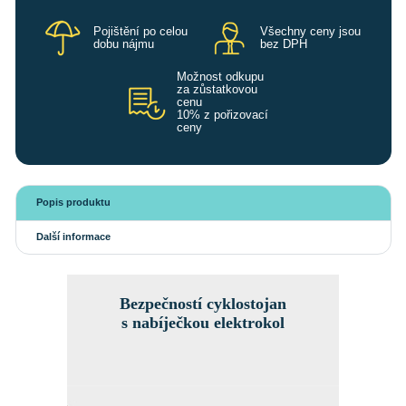
Pojištění po celou
Všechny ceny jsou
dobu nájmu
bez DPH
Možnost odkupu
za zůstatkovou
cenu
10% z pořizovací
ceny
Popis produktu
Další informace
Bezpečností cyklostojan
s nabíječkou elektrokol