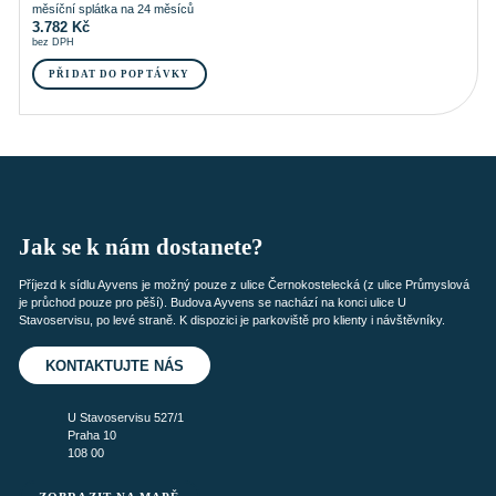
měsíční splátka na 24 měsíců
3.782
Kč
bez DPH
PŘIDAT DO POPTÁVKY
Jak se k nám dostanete?
Příjezd k sídlu Ayvens je možný pouze z ulice Černokostelecká (z ulice Průmyslová
je průchod pouze pro pěší). Budova Ayvens se nachází na konci ulice U
Stavoservisu, po levé straně. K dispozici je parkoviště pro klienty i návštěvníky.
KONTAKTUJTE NÁS
U Stavoservisu 527/1
Praha 10
108 00