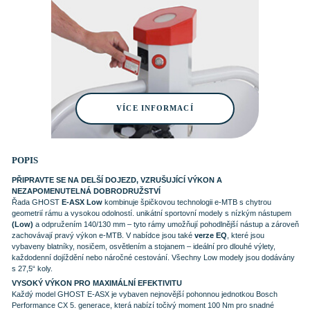
VÍCE INFORMACÍ
POPIS
PŘIPRAVTE SE NA DELŠÍ DOJEZD, VZRUŠUJÍCÍ VÝKON A
NEZAPOMENUTELNÁ DOBRODRUŽSTVÍ
Řada GHOST
E-ASX Low
kombinuje špičkovou technologii e-MTB s chytrou
geometrií rámu a vysokou odolností. unikátní sportovní modely s nízkým nástupem
(Low)
a odpružením 140/130 mm – tyto rámy umožňují pohodlnější nástup a zároveň
zachovávají pravý výkon e-MTB. V nabídce jsou také
verze EQ
, které jsou
vybaveny blatníky, nosičem, osvětlením a stojanem – ideální pro dlouhé výlety,
každodenní dojíždění nebo náročné cestování. Všechny Low modely jsou dodávány
s 27,5“ koly.
VYSOKÝ VÝKON PRO MAXIMÁLNÍ EFEKTIVITU
Každý model GHOST E-ASX je vybaven nejnovější pohonnou jednotkou Bosch
Performance CX 5. generace, která nabízí točivý moment 100 Nm pro snadné