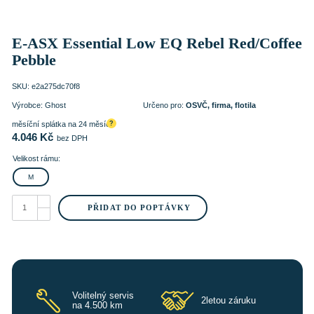
E-ASX Essential Low EQ Rebel Red/Coffee
Pebble
SKU:
e2a275dc70f8
Výrobce:
Ghost
Určeno pro:
OSVČ, firma, flotila
měsíční splátka na 24 měsíců
?
4.046
Kč
bez DPH
Velikost rámu:
M
E-
ASX
PŘIDAT DO POPTÁVKY
Essential
Low
EQ
Rebel
Red/Coffee
Pebble
množství
Volitelný servis
2letou záruku
na 4.500 km