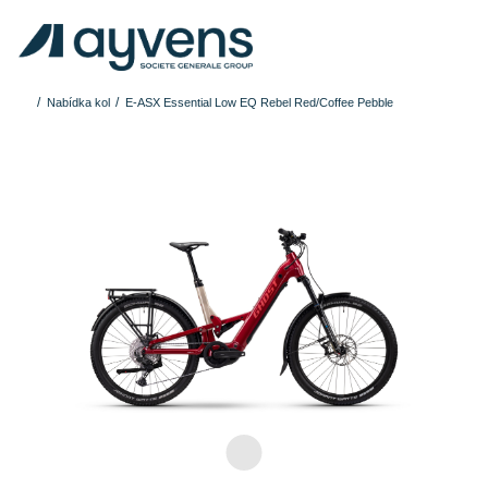
Nabídka kol
E-ASX Essential Low EQ Rebel Red/Coffee Pebble