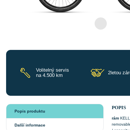
Volitelný servis
2letou zá
na 4.500 km
POPIS
Popis produktu
rám
KELLY
removable
Další informace