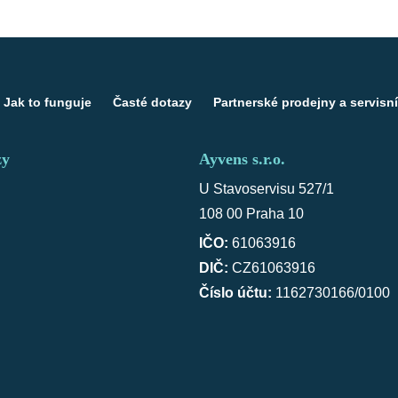
Jak to funguje
Časté dotazy
Partnerské prodejny a servisní
zy
Ayvens s.r.o.
U Stavoservisu 527/1
108 00 Praha 10
IČO:
61063916
DIČ:
CZ61063916
Číslo účtu:
1162730166/0100