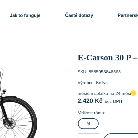
Jak to funguje
Časté dotazy
Partnersk
E-Carson 30 P –
SKU:
8585053848363
Výrobce:
Kellys
měsíční splátka na 24 měsíců
?
2.420
Kč
bez DPH
Velikost rámu:
M
E-