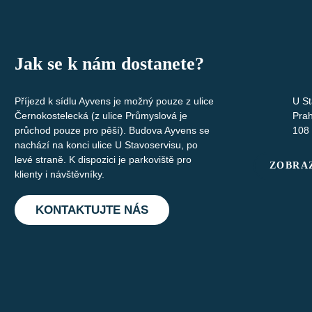
Jak se k nám dostanete?
Příjezd k sídlu Ayvens je možný pouze z ulice
U St
Černokostelecká (z ulice Průmyslová je
Pra
průchod pouze pro pěší). Budova Ayvens se
108
nachází na konci ulice U Stavoservisu, po
levé straně. K dispozici je parkoviště pro
ZOBRAZ
klienty i návštěvníky.
KONTAKTUJTE NÁS