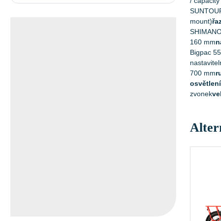
/ capacit
SUNTOUR 
mount)
řa
SHIMANO 
Bezpečností
160 mm
n
cyklostojan
Bigpac 55
nastavite
s nabíječkou elektrokol
700 mm
r
osvětlení
zvonek
ve
Alter
VÍCE INFORMACÍ