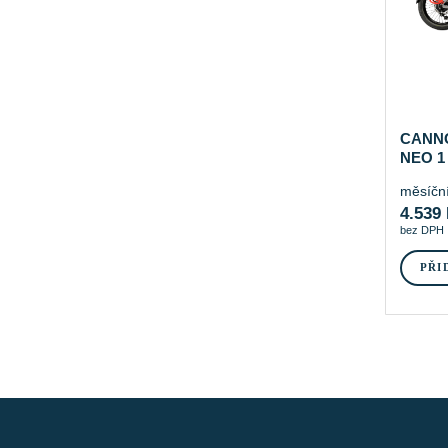
CANN
NEO 1
měsíční
4.539
bez DPH
PŘI