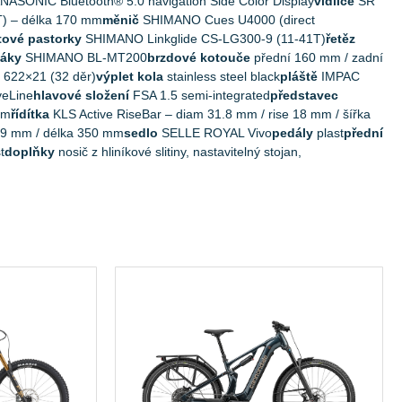
ASONIC Bluetooth® 5.0 navigation Side Color Display
vidlice
SR
) – délka 170 mm
měnič
SHIMANO Cues U4000 (direct
tové pastorky
SHIMANO Linkglide CS-LG300-9 (11-41T)
řetěz
páky
SHIMANO BL-MT200
brzdové kotouče
přední 160 mm / zadní
 622×21 (32 děr)
výplet kola
stainless steel black
pláště
IMPAC
veLine
hlavové složení
FSA 1.5 semi-integrated
představec
mm
řídítka
KLS Active RiseBar – diam 31.8 mm / rise 18 mm / šířka
.9 mm / délka 350 mm
sedlo
SELLE ROYAL Vivo
pedály
plast
přední
t
doplňky
nosič z hliníkové slitiny, nastavitelný stojan,