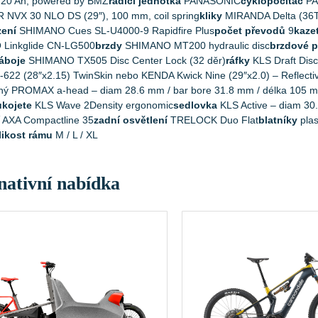
y 20 Ah, powered by BMZ
řadící jednotka
PANASONIC
cyklopočítač
PAN
NVX 30 NLO DS (29″), 100 mm, coil spring
kliky
MIRANDA Delta (36T
zení
SHIMANO Cues SL-U4000-9 Rapidfire Plus
počet převodů
9
kaze
Linkglide CN-LG500
brzdy
SHIMANO MT200 hydraulic disc
brzdové 
áboje
SHIMANO TX505 Disc Center Lock (32 děr)
ráfky
KLS Draft Disc
-622 (28″x2.15) TwinSkin nebo KENDA Kwick Nine (29″x2.0) – Reflecti
lný PROMAX a-head – diam 28.6 mm / bar bore 31.8 mm / délka 105 
ukojete
KLS Wave 2Density ergonomic
sedlovka
KLS Active – diam 30
AXA Compactline 35
zadní osvětlení
TRELOCK Duo Flat
blatníky
plas
likost rámu
M / L / XL
nativní nabídka