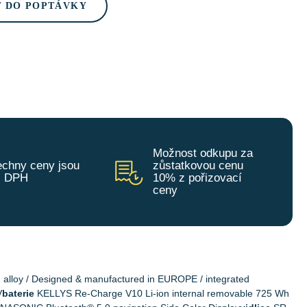
T DO POPTÁVKY
Možnost odkupu za
chny ceny jsou
zůstatkovou cenu
z DPH
10% z pořizovací
ceny
alloy / Designed & manufactured in EUROPE / integrated
V
baterie
KELLYS Re-Charge V10 Li-ion internal removable 725 Wh