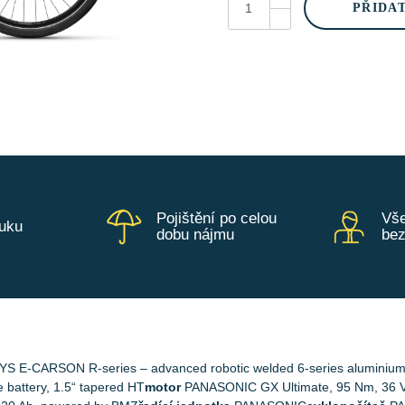
Carson
PŘIDA
30
P
-
Anthracite
množství
Pojištění po celou
Vše
ruku
dobu nájmu
be
S E-CARSON R-series – advanced robotic welded 6-series aluminium 
 battery, 1.5“ tapered HT
motor
PANASONIC GX Ultimate, 95 Nm, 36 