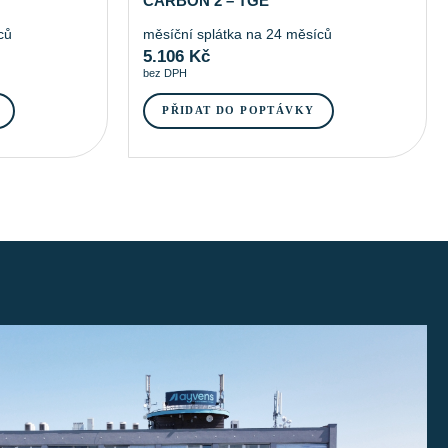
CARBON 2 – TGE
ců
měsíční splátka na 24 měsíců
5.106
Kč
bez DPH
PŘIDAT DO POPTÁVKY