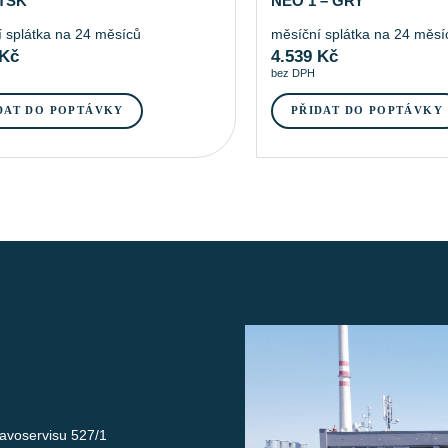
 TSK
NEO 1 – GRY
 splátka na 24 měsíců
měsíční splátka na 24 měsí
Kč
4.539
Kč
bez DPH
DAT DO POPTÁVKY
PŘIDAT DO POPTÁVKY
avoservisu 527/1