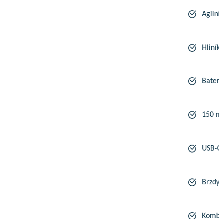
Agil
Hliní
Bater
150 
USB-C
Brzdy
Kombi