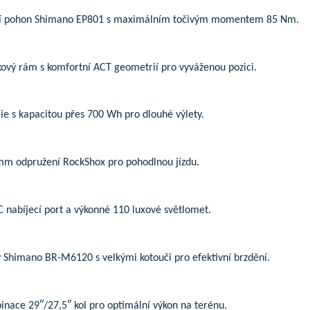
ní pohon Shimano EP801 s maximálním točivým momentem 85 Nm.
kový rám s komfortní ACT geometrií pro vyváženou pozici.
ie s kapacitou přes 700 Wh pro dlouhé výlety.
mm odpružení RockShox pro pohodlnou jízdu.
 nabíjecí port a výkonné 110 luxové světlomet.
 Shimano BR-M6120 s velkými kotouči pro efektivní brzdění.
nace 29″/27,5″ kol pro optimální výkon na terénu.