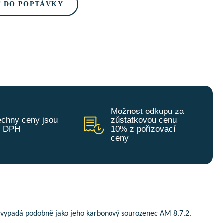
T DO POPTÁVKY
Možnost odkupu za
chny ceny jsou
zůstatkovou cenu
z DPH
10% z pořizovací
ceny
 vypadá podobně jako jeho karbonový sourozenec AM 8.7.2.