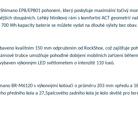
 Shimano EP8/EP801 pohonem, který poskytuje maximální točivý moment
ějších stoupáních. Lehký hliníkový rám s komfortní ACT geometrií nabí
ž 700 Wh kapacity baterie se můžete vydat na dlouhé výlety bez obav.
ybaveno kvalitním 150 mm odpružením od RockShox, což zajišťuje poho
rámové trubce umožňuje pohodlné dobíjení mobilních zařízení během 
vybaven výkonným LED světlometem o intenzitě 110 luxů.
mano BR-M6120 s výkonnými kotouči o průměru 203 mm vpředu a 180 
ho předního kola a 27,5palcového zadního kola je kolo skvělé pro terénn