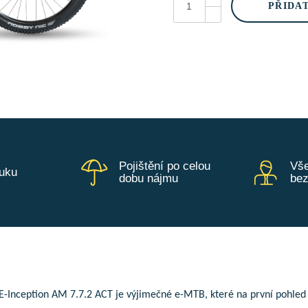
Inception
PŘIDA
AM
7.7.2
ACT
Sandstone
množství
Pojištění po celou
Vše
ruku
dobu nájmu
be
-Inception AM 7.7.2 ACT je výjimečné e-MTB, které na první pohled