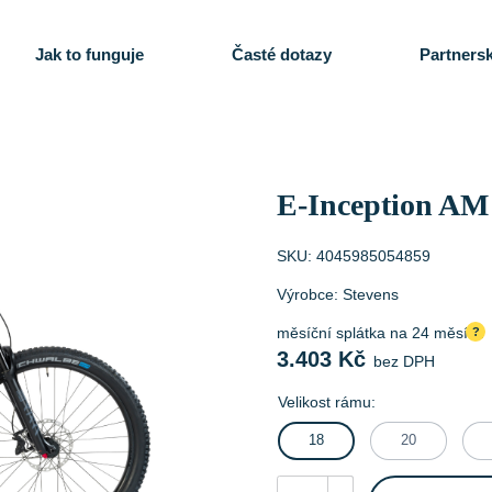
Jak to funguje
Časté dotazy
Partnersk
E-Inception AM
SKU:
4045985054859
Výrobce:
Stevens
měsíční splátka na 24 měsíců
?
3.403
Kč
bez DPH
Velikost rámu:
18
20
E-