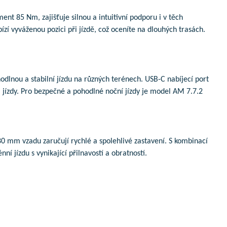
 85 Nm, zajišťuje silnou a intuitivní podporu i v těch
zí vyváženou pozici při jízdě, což oceníte na dlouhých trasách.
dlnou a stabilní jízdu na různých terénech. USB-C nabíjecí port
jízdy. Pro bezpečné a pohodlné noční jízdy je model AM 7.7.2
mm vzadu zaručují rychlé a spolehlivé zastavení. S kombinací
í jízdu s vynikající přilnavostí a obratností.