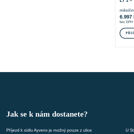
LT 1 –
měsíční
6.997
bez DPH
PŘI
Jak se k nám dostanete?
Příjezd k sídlu Ayvens je možný pouze z ulice
U St