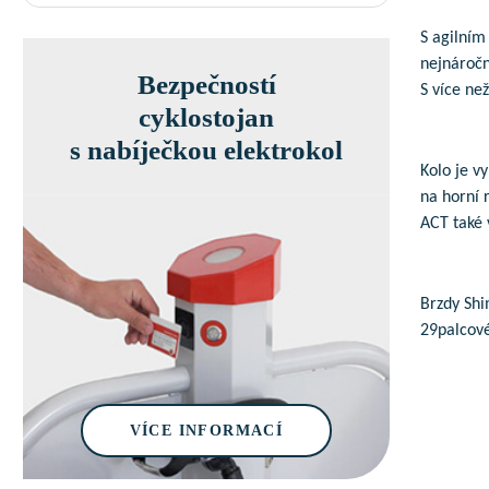
S agilním
nejnáročn
Bezpečností
S více ne
cyklostojan
s nabíječkou elektrokol
Kolo je v
na horní 
ACT také 
Brzdy Shi
29palcové
VÍCE INFORMACÍ