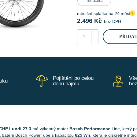
Terracota
měsíční splátka na 24 měsíců
?
2.496
Kč
bez DPH
LUNDI
27.3
PŘIDA
množství
Pojištění po celou
Vše
ruku
dobu nájmu
be
HE Lundi 27.3
má výkonný motor
Bosch Performance
Line, který p
a baterií Bosch PowerTube s kapacitou
625 Wh
, která je diskrétně int