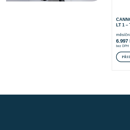
CANN
LT 1 –
měsíční
6.997
bez DPH
PŘI