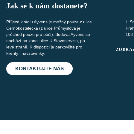
Jak se k nám dostanete?
Příjezd k sídlu Ayvens je možný pouze z ulice
U St
Černokostelecká (z ulice Průmyslová je
Pra
průchod pouze pro pěší). Budova Ayvens se
108
nachází na konci ulice U Stavoservisu, po
levé straně. K dispozici je parkoviště pro
ZOBRAZ
klienty i návštěvníky.
KONTAKTUJTE NÁS