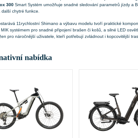
ox 300
Smart Systém umožňuje snadné sledování parametrů jízdy a Bos
 další chytré funkce.
starává 11rychlostní Shimano a výbavu modelu tvoří praktické komponen
 MIK systémem pro snadné připojení brašen či košů, a silné LED osv
en pro náročnější uživatele, kteří potřebují zvládnout i kopcovitější tr
nativní nabídka