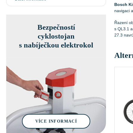
Bosch Ki
navigaci a
Řazení ob
Bezpečností
s QL3.1 a
cyklostojan
27.3 navrž
s nabíječkou elektrokol
Alter
VÍCE INFORMACÍ