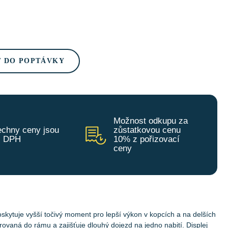
T DO POPTÁVKY
Možnost odkupu za
chny ceny jsou
zůstatkovou cenu
z DPH
10% z pořizovací
ceny
oskytuje vyšší točivý moment pro lepší výkon v kopcích a na delších
egrovaná do rámu a zajišťuje dlouhý dojezd na jedno nabití. Displej