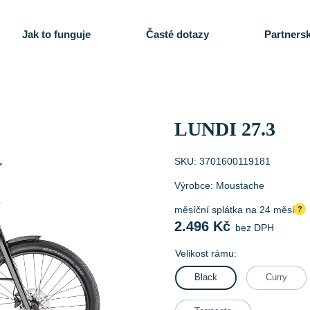
Jak to funguje
Časté dotazy
Partnersk
LUNDI 27.3
SKU:
3701600119181
Výrobce:
Moustache
měsíční splátka na 24 měsíců
?
2.496
Kč
bez DPH
Velikost rámu:
Black
Curry