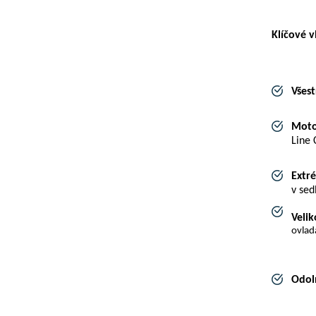
Klíčové v
Všest
Moto
Line 
Extré
v sed
Velik
ovlad
Odol