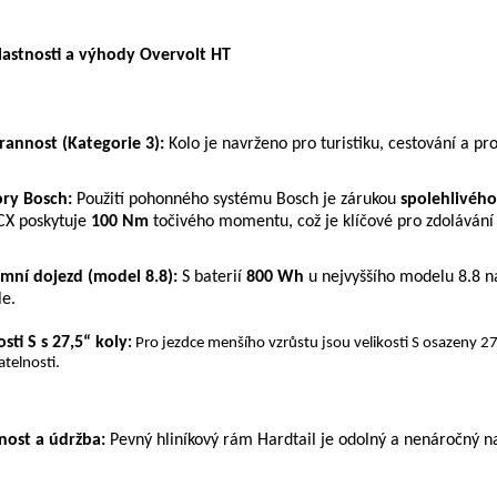
lastnosti a výhody Overvolt HT
rannost (Kategorie 3):
Kolo je navrženo pro turistiku, cestování a pr
ry Bosch:
Použití pohonného systému Bosch je zárukou
spolehlivého
CX poskytuje
100 Nm
točivého momentu, což je klíčové pro zdolávání
mní dojezd (model 8.8):
S baterií
800 Wh
u nejvyššího modelu 8.8 na
le.
osti S s 27,5“ koly
:
Pro jezdce menšího vzrůstu jsou velikosti S osazeny 27,
atelnosti.
nost a údržba:
Pevný hliníkový rám Hardtail je odolný a nenáročný na 