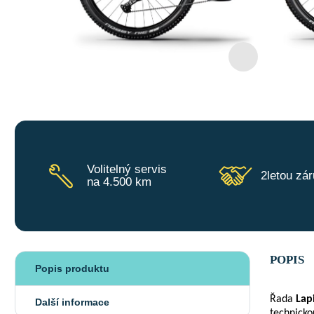
Volitelný servis
2letou zá
na 4.500 km
POPIS
Popis produktu
Řada
Lap
Další informace
technicko