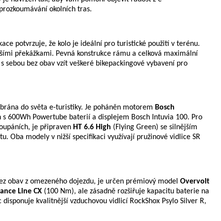
 prozkoumávání okolních tras.
ikace potvrzuje, že kolo je ideální pro turistické použití v terénu.
menšími překážkami. Pevná konstrukce rámu a celková maximální
 s sebou bez obav vzít veškeré bikepackingové vybavení pro
ní brána do světa e-turistiky. Je poháněn motorem
Bosch
 s 600Wh Powertube baterií a displejem Bosch Intuvia 100. Pro
stoupáních, je připraven
HT 6.6 High
(Flying Green) se silnějším
 Oba modely v nižší specifikaci využívají pružinové vidlice SR
tů bez obav z omezeného dojezdu, je určen prémiový model
Overvolt
ance Line CX
(100 Nm), ale zásadně rozšiřuje kapacitu baterie na
 disponuje kvalitnější vzduchovou vidlicí RockShox Psylo Silver R,