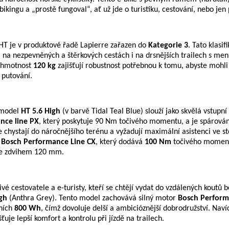
ikingu a „prostě fungoval“, ať už jde o turistiku, cestování, nebo jen
HT je v produktové řadě Lapierre zařazen do
Kategorie 3
. Tato klasif
ni na nezpevněných a štěrkových cestách i na drsnějších trailech s 
 hmotnost
120 kg
zajišťují robustnost potřebnou k tomu, abyste mohli
 putování.
 model
HT 5.6 High
(v barvě Tidal Teal Blue) slouží jako skvělá vstup
nce line PX
, který poskytuje 90 Nm točivého momentu, a je spárován
 se chystají do náročnějšího terénu a vyžadují maximální asistenci ve 
m
Bosch Performance Line CX
, který dodává
100 Nm
točivého momentu.
se zdvihem 120 mm.
ivé cestovatele a e-turisty, kteří se chtějí vydat do vzdálených kou
gh
(Anthra Grey). Tento model zachovává silný motor
Bosch Perform
ních
800 Wh
, čímž dovoluje delší a ambicióznější dobrodružství. Navíc
šťuje lepší komfort a kontrolu při jízdě na trailech.