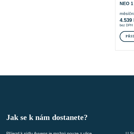
NEO 1
měsíční
4.539
bez DPH
PŘI
Jak se k nám dostanete?
Příjezd k sídlu Ayvens je možný pouze z ulice
U St