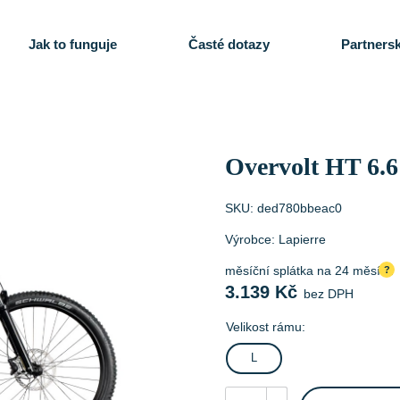
Jak to funguje
Časté dotazy
Partnersk
Overvolt HT 6.6
SKU:
ded780bbeac0
Výrobce:
Lapierre
měsíční splátka na 24 měsíců
?
3.139
Kč
bez DPH
Velikost rámu:
L
Overvolt