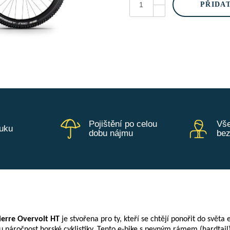
HT
PŘIDA
6.6
High
Flying
Green
množství
Pojištění po celou
Vše
ruku
dobu nájmu
be
ierre Overvolt HT
je stvořena pro ty, kteří se chtějí ponořit do světa 
u náročnost horské cyklistiky. Tento e-bike s pevným rámem (hardtail)