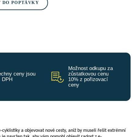
T DO POPTÁVKY
Možnost odkupu za
chny ceny jsou
zůstatkovou cenu
z DPH
10% z pořizovací
ceny
e-cyklistiky a objevovat nové cesty, aniž by museli řešit extrémní
 je navržen tak, aby vám pomohl objevit radost z e-