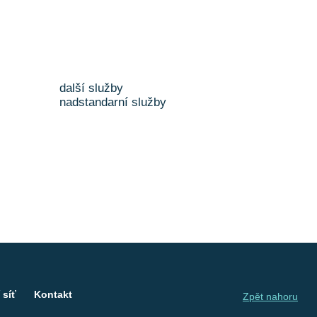
další služby
nadstandarní služby
 síť
Kontakt
Zpět nahoru