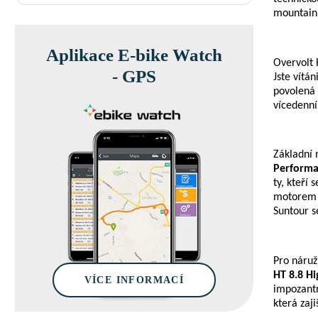
mountainb
Aplikace E-bike Watch
Overvolt 
- GPS
Jste vítá
povolená
vícedenní
Základní
Performa
ty, kteří
motore
Suntour 
Pro náruž
HT 8.8 Hi
VÍCE INFORMACÍ
impozant
která zaji