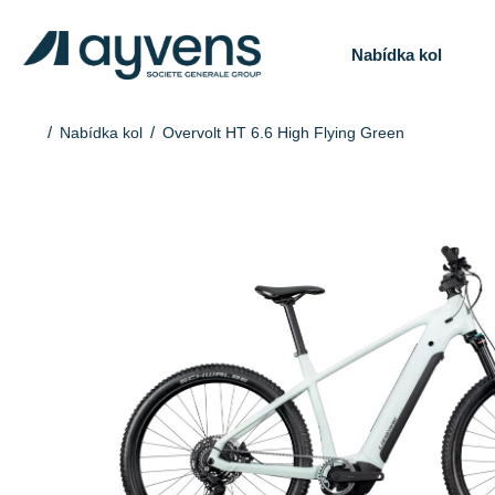
Nabídka kol
Nabídka kol
Overvolt HT 6.6 High Flying Green