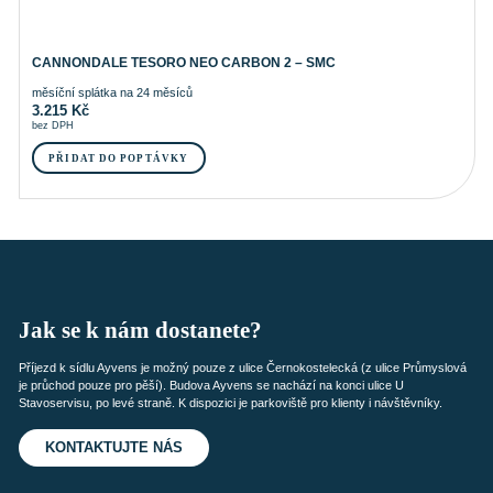
CANNONDALE TESORO NEO CARBON 2 – SMC
měsíční splátka na 24 měsíců
3.215
Kč
bez DPH
PŘIDAT DO POPTÁVKY
Jak se k nám dostanete?
Příjezd k sídlu Ayvens je možný pouze z ulice Černokostelecká (z ulice Průmyslová
je průchod pouze pro pěší). Budova Ayvens se nachází na konci ulice U
Stavoservisu, po levé straně. K dispozici je parkoviště pro klienty i návštěvníky.
KONTAKTUJTE NÁS