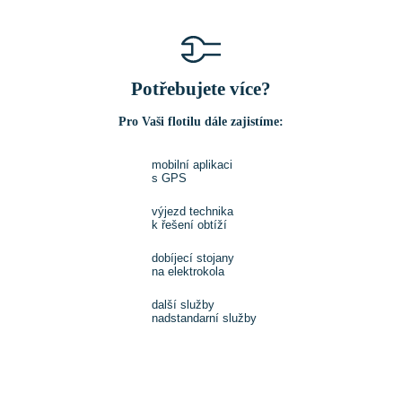
Potřebujete více?
Pro Vaši flotilu dále zajistíme:
mobilní aplikaci
s GPS
výjezd technika
k řešení obtíží
dobíjecí stojany
na elektrokola
další služby
nadstandarní služby