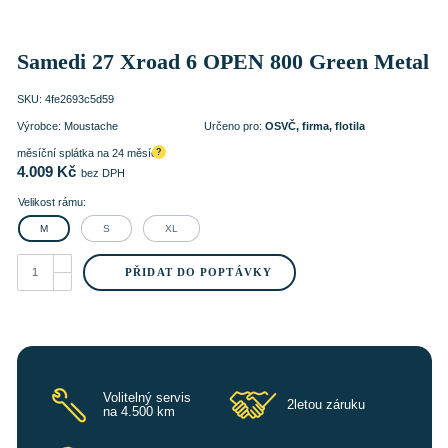
Samedi 27 Xroad 6 OPEN 800 Green Metal
SKU:
4fe2693c5d59
Výrobce:
Moustache
Určeno pro:
OSVČ, firma, flotila
měsíční splátka na 24 měsíců
?
4.009
Kč
bez DPH
Velikost rámu:
M
S
XL
Samedi
27
PŘIDAT DO POPTÁVKY
Xroad
6
OPEN
800
Green
Metal
množství
Volitelný servis
2letou záruku
na 4.500 km