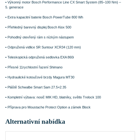
• Výkonný motor Bosch Performance Line CX Smart System (85–100 Nm) –
5. generace
• Extra kapacitní baterie Bosch PowerTube 800 Wh
• Přehledný barevný displej Bosch Kiox 500
• Pohodlný otevřený rám s nízkým nástupem
• Odpružená vidlice SR Suntour XCR34 (120 mm)
• Teleskopická odpružená sedlovka EXA 860i
• Přesné 11rychlostní řazení Shimano
• Hydraulické kotoučové brzdy Magura MT30
• Pláště Schwalbe Smart Sam 27.5×2.35
• Kompletní výbava: nosič MIK HD, blatníky, světlo Trelock 100
• Příprava pro Moustache Protect Option a zámek Block
Alternativní nabídka