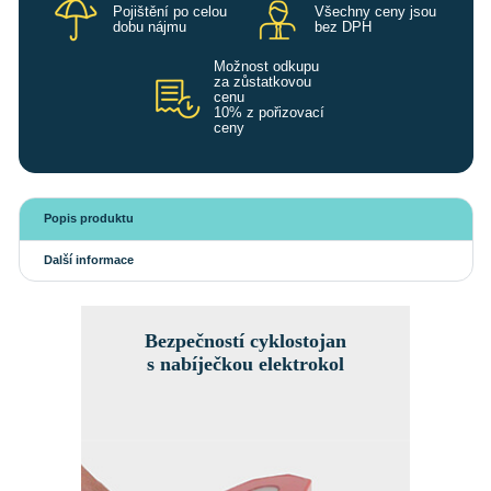
Pojištění po celou
Všechny ceny jsou
dobu nájmu
bez DPH
Možnost odkupu
za zůstatkovou
cenu
10% z pořizovací
ceny
Popis produktu
Další informace
Bezpečností cyklostojan
s nabíječkou elektrokol