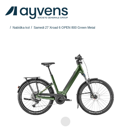
Nabídka kol
Samedi 27 Xroad 6 OPEN 800 Green Metal