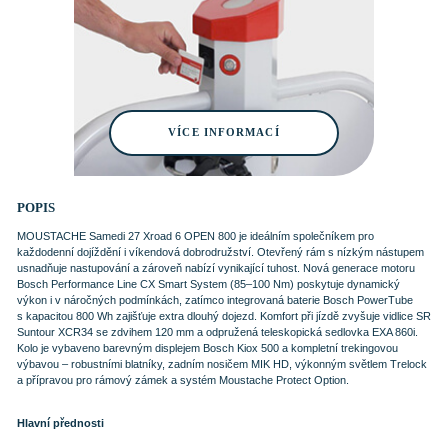
VÍCE INFORMACÍ
POPIS
MOUSTACHE Samedi 27 Xroad 6 OPEN 800 je ideálním společníkem pro
každodenní dojíždění i víkendová dobrodružství. Otevřený rám s nízkým nástupem
usnadňuje nastupování a zároveň nabízí vynikající tuhost. Nová generace motoru
Bosch Performance Line CX Smart System (85–100 Nm) poskytuje dynamický
výkon i v náročných podmínkách, zatímco integrovaná baterie Bosch PowerTube
s kapacitou 800 Wh zajišťuje extra dlouhý dojezd. Komfort při jízdě zvyšuje vidlice SR
Suntour XCR34 se zdvihem 120 mm a odpružená teleskopická sedlovka EXA 860i.
Kolo je vybaveno barevným displejem Bosch Kiox 500 a kompletní trekingovou
výbavou – robustními blatníky, zadním nosičem MIK HD, výkonným světlem Trelock
a přípravou pro rámový zámek a systém Moustache Protect Option.
Hlavní přednosti