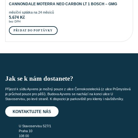
CANNONDALE MOTERRA NEO CARBON LT 1 BOSCH – GMG
měsíční splátka na 24 měsíců
5.674
Kč
bez DPH
PŘIDAT DO POPTÁVKY
Jak se k nám dostanete?
Příjezd k sídlu Ayvens je možný pouze z ulice Černokostelecká (z ulice Průmyslová
je průchod pouze pro pěší). Budova Ayvens se nachází na konci ulice U
Stavoservisu, po levé straně. K dispozici je parkoviště pro klienty i návštěvníky.
KONTAKTUJTE NÁS
U Stavoservisu 527/1
Praha 10
108 00