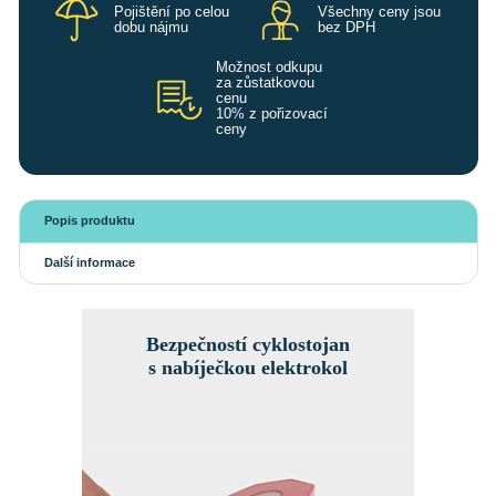
Pojištění po celou
Všechny ceny jsou
dobu nájmu
bez DPH
Možnost odkupu
za zůstatkovou
cenu
10% z pořizovací
ceny
Popis produktu
Další informace
Bezpečností cyklostojan
s nabíječkou elektrokol