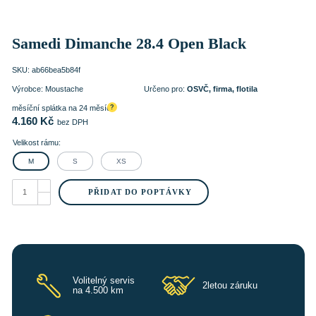
Samedi Dimanche 28.4 Open Black
SKU:
ab66bea5b84f
Výrobce:
Moustache
Určeno pro:
OSVČ, firma, flotila
měsíční splátka na 24 měsíců
?
4.160
Kč
bez DPH
Velikost rámu:
M
S
XS
Samedi
Dimanche
PŘIDAT DO POPTÁVKY
28.4
Open
Black
množství
Volitelný servis
2letou záruku
na 4.500 km