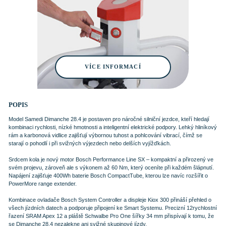
VÍCE INFORMACÍ
POPIS
Model Samedi Dimanche 28.4 je postaven pro náročné silniční jezdce, kteří hledají
kombinaci rychlosti, nízké hmotnosti a inteligentní elektrické podpory. Lehký hliníkový
rám a karbonová vidlice zajišťují výbornou tuhost a pohlcování vibrací, čímž se
starají o pohodlí i při svižných výjezdech nebo delších vyjížďkách.
Srdcem kola je nový motor Bosch Performance Line SX – kompaktní a přirozený ve
svém projevu, zároveň ale s výkonem až 60 Nm, který oceníte při každém šlápnutí.
Napájení zajišťuje 400Wh baterie Bosch CompactTube, kterou lze navíc rozšířit o
PowerMore range extender.
Kombinace ovladače Bosch System Controller a displeje Kiox 300 přináší přehled o
všech jízdních datech a podporuje připojení ke Smart Systemu. Precizní 12rychlostní
řazení SRAM Apex 12 a pláště Schwalbe Pro One šířky 34 mm přispívají k tomu, že
se Dimanche 28.4 nezalekne ani svižné skupinové jízdy.