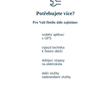
Potřebujete více?
Pro Vaši flotilu dále zajistíme:
mobilní aplikaci
s GPS
výjezd technika
k řešení obtíží
dobíjecí stojany
na elektrokola
další služby
nadstandarní služby