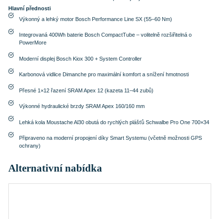
Hlavní přednosti
Výkonný a lehký motor Bosch Performance Line SX (55–60 Nm)
Integrovaná 400Wh baterie Bosch CompactTube – volitelně rozšiřitelná o
PowerMore
Moderní displej Bosch Kiox 300 + System Controller
Karbonová vidlice Dimanche pro maximální komfort a snížení hmotnosti
Přesné 1×12 řazení SRAM Apex 12 (kazeta 11–44 zubů)
Výkonné hydraulické brzdy SRAM Apex 160/160 mm
Lehká kola Moustache Al30 obutá do rychlých plášťů Schwalbe Pro One 700×34
Připraveno na moderní propojení díky Smart Systemu (včetně možnosti GPS
ochrany)
Alternativní nabídka