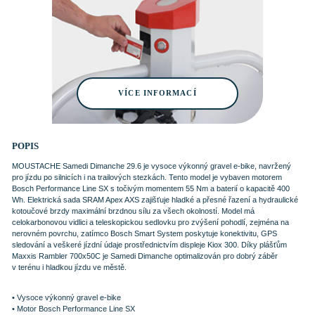
VÍCE INFORMACÍ
POPIS
MOUSTACHE Samedi Dimanche 29.6 je vysoce výkonný gravel e-bike, navržený
pro jízdu po silnicích i na trailových stezkách. Tento model je vybaven motorem
Bosch Performance Line SX s točivým momentem 55 Nm a baterií o kapacitě 400
Wh. Elektrická sada SRAM Apex AXS zajišťuje hladké a přesné řazení a hydraulické
kotoučové brzdy maximální brzdnou sílu za všech okolností. Model má
celokarbonovou vidlici a teleskopickou sedlovku pro zvýšení pohodlí, zejména na
nerovném povrchu, zatímco Bosch Smart System poskytuje konektivitu, GPS
sledování a veškeré jízdní údaje prostřednictvím displeje Kiox 300. Díky plášťům
Maxxis Rambler 700x50C je Samedi Dimanche optimalizován pro dobrý záběr
v terénu i hladkou jízdu ve městě.
• Vysoce výkonný gravel e-bike
• Motor Bosch Performance Line SX