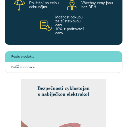
Pojištění po celou
Všechny ceny jsou
dobu nájmu
bez DPH
Možnost odkupu
za zůstatkovou
cenu
10% z pořizovací
ceny
Popis produktu
Další informace
Bezpečností cyklostojan
s nabíječkou elektrokol