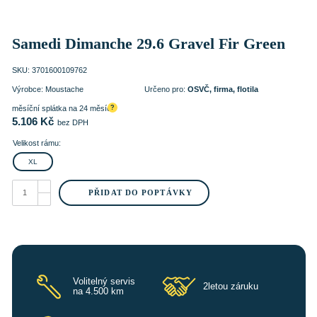
Samedi Dimanche 29.6 Gravel Fir Green
SKU:
3701600109762
Výrobce:
Moustache
Určeno pro:
OSVČ, firma, flotila
měsíční splátka na 24 měsíců
?
5.106
Kč
bez DPH
Velikost rámu:
XL
Samedi
Dimanche
PŘIDAT DO POPTÁVKY
29.6
Gravel
Fir
Green
množství
Volitelný servis
2letou záruku
na 4.500 km