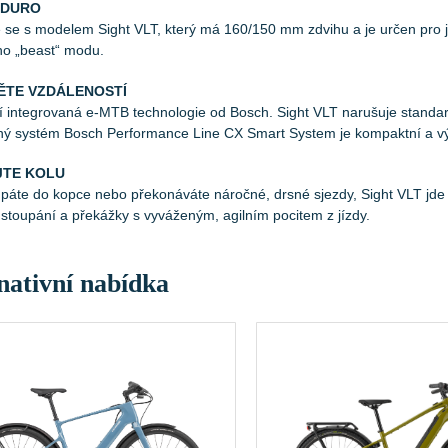
NDURO
se s modelem Sight VLT, který má 160/150 mm zdvihu a je určen pro je
ho „beast“ modu.
ĚTE VZDÁLENOSTÍ
í integrovaná e-MTB technologie od Bosch. Sight VLT narušuje standar
ný systém Bosch Performance Line CX Smart System je kompaktní a v
JTE KOLU
upáte do kopce nebo překonáváte náročné, drsné sjezdy, Sight VLT jd
 stoupání a překážky s vyváženým, agilním pocitem z jízdy.
nativní nabídka