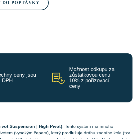
T DO POPTÁVKY
Možnost odkupu za
chny ceny jsou
zůstatkovou cenu
z DPH
10% z pořizovací
ceny
ivot Suspension | High Pivot).
Tento systém má mnoho
ivotem (vysokým čepem), který prodlužuje dráhu zadního kola (tzv.