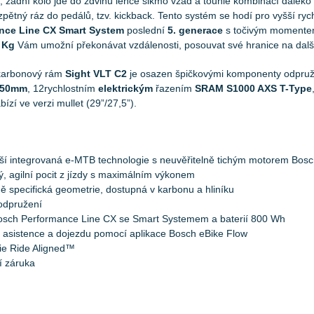
), zadní kolo jde do zdvihu lehce šikmo vzad a touhle kombinací daleko 
 zpětný ráz do pedálů, tzv. kickback. Tento systém se hodí pro vyšší r
nce Line CX Smart System
poslední
5. generace
s točivým moment
 Kg
Vám umožní překonávat vzdálenosti, posouvat své hranice na další 
karbonový rám
Sight VLT C2
je osazen špičkovými komponenty odpru
150mm
, 12rychlostním
elektrickým
řazením
SRAM S1000 AXS T-Type
ízí ve verzi mullet (29”/27,5”).
jší integrovaná e-MTB technologie s neuvěřitelně tichým motorem Bos
ý, agilní pocit z jízdy s maximálním výkonem
tně specifická geometrie, dostupná v karbonu a hliníku
odpružení
osch Performance Line CX se Smart Systemem a baterií 800 Wh
í asistence a dojezdu pomocí aplikace Bosch eBike Flow
ie Ride Aligned™
í záruka