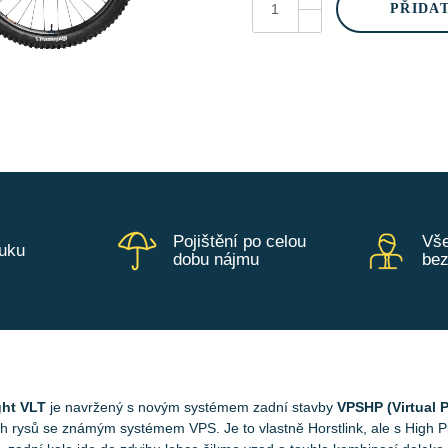
VLT
PŘIDA
CX
C2
Raw
Black/Liquid
Current
množství
Pojištění po celou
Vše
ruku
dobu nájmu
be
ght VLT
je navržený s novým systémem zadní stavby
VPSHP (Virtual P
h rysů se známým systémem VPS. Je to vlastně Horstlink, ale s High P