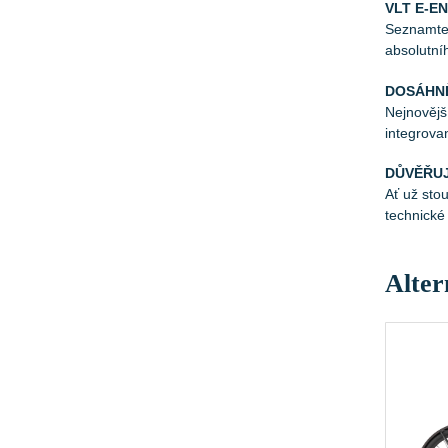
VLT E-E
Seznamte 
absolutní
DOSÁHN
Nejnovějš
integrova
DŮVĚŘU
Ať už sto
technické
Alter