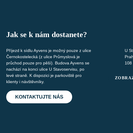
Jak se k nám dostanete?
Příjezd k sídlu Ayvens je možný pouze z ulice
U St
Černokostelecká (z ulice Průmyslová je
Pra
průchod pouze pro pěší). Budova Ayvens se
108
nachází na konci ulice U Stavoservisu, po
levé straně. K dispozici je parkoviště pro
ZOBRAZ
klienty i návštěvníky.
KONTAKTUJTE NÁS