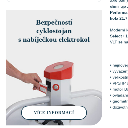
axle path
eliminuje
Performa
kola 21,7
Bezpečností
cyklostojan
Moderní 
Select+ 
s nabíječkou elektrokol
VLT se nab
• nejnově
• vyvážen
• velikos
• VPSHP 
• motor B
• ovládán
• geometr
• doživotn
VÍCE INFORMACÍ