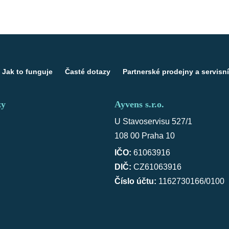
Jak to funguje
Časté dotazy
Partnerské prodejny a servisní
zy
Ayvens s.r.o.
U Stavoservisu 527/1
108 00 Praha 10
IČO:
61063916
DIČ:
CZ61063916
Číslo účtu:
1162730166/0100