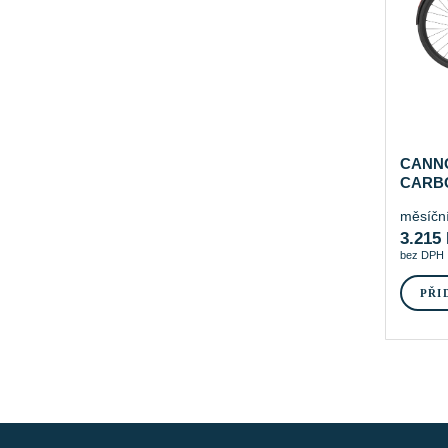
CANN
CARBO
měsíční
3.215
bez DPH
PŘI