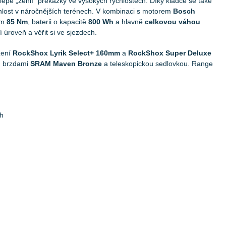
lépe „žehlí“ překážky ve vysokých rychlostech. Díky kladce se také
ychlost v náročnějších terénech. V kombinaci s motorem
Bosch
em
85 Nm
, baterii o kapacitě
800 Wh
a hlavně
celkovou váhou
úroveň a věřit si ve sjezdech.
žení
RockShox Lyrik Select+ 160mm
a
RockShox Super Deluxe
, brzdami
SRAM Maven Bronze
a teleskopickou sedlovkou. Range
ch