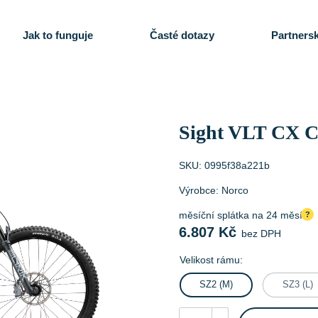
Jak to funguje
Časté dotazy
Partnersk
Sight VLT CX C
SKU:
0995f38a221b
Výrobce:
Norco
měsíční splátka na 24 měsíců
?
6.807
Kč
bez DPH
Velikost rámu:
SZ2 (M)
SZ3 (L)
Sight