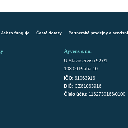
Jak to funguje
Časté dotazy
Partnerské prodejny a servisní
zy
Ayvens s.r.o.
U Stavoservisu 527/1
108 00 Praha 10
IČO:
61063916
DIČ:
CZ61063916
Číslo účtu:
1162730166/0100