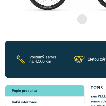
Volitelný servis
2letou zá
na 4.500 km
POPIS
Popis produktu
rám
KELLY
removable
Další informace