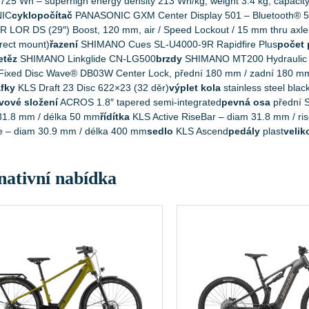
5 Wh – superhigh energy density 213 Wh/kg, weight 3.4 kg, capaci
IC
cyklopočítač
PANASONIC GXM Center Display 501 – Bluetooth® 5.
 LOR DS (29″) Boost, 120 mm, air / Speed Lockout / 15 mm thru axle
rect mount)
řazení
SHIMANO Cues SL-U4000-9R Rapidfire Plus
počet
etěz
SHIMANO Linkglide CN-LG500
brzdy
SHIMANO MT200 Hydraulic 
ixed Disc Wave® DB03W Center Lock, přední 180 mm / zadní 180 m
áfky
KLS Draft 23 Disc 622×23 (32 děr)
výplet kola
stainless steel blac
vové složení
ACROS 1.8″ tapered semi-integrated
pevná osa
přední
31.8 mm / délka 50 mm
řídítka
KLS Active RiseBar – diam 31.8 mm / ri
e – diam 30.9 mm / délka 400 mm
sedlo
KLS Ascend
pedály
plast
velik
nativní nabídka