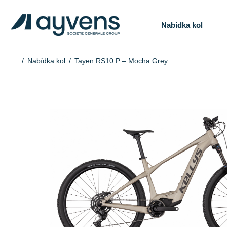
Nabídka kol
Nabídka kol
Tayen RS10 P – Mocha Grey