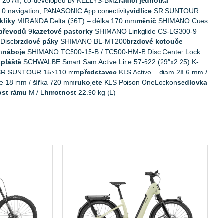
ty 20 Ah, co-developed by KELLYS-BMZ
řadící jednotka
0 navigation, PANASONIC App conectivity
vidlice
SR SUNTOUR
kliky
MIRANDA Delta (36T) – délka 170 mm
měnič
SHIMANO Cues
 převodů
9
kazetové pastorky
SHIMANO Linkglide CS-LG300-9
Disc
brzdové páky
SHIMANO BL-MT200
brzdové kotouče
m
náboje
SHIMANO TC500-15-B / TC500-HM-B Disc Center Lock
k
pláště
SCHWALBE Smart Sam Active Line 57-622 (29″x2.25) K-
 SR SUNTOUR 15×110 mm
představec
KLS Active – diam 28.6 mm /
se 18 mm / šířka 720 mm
rukojete
KLS Poison OneLockon
sedlovka
ost rámu
M / L
hmotnost
22.90 kg (L)