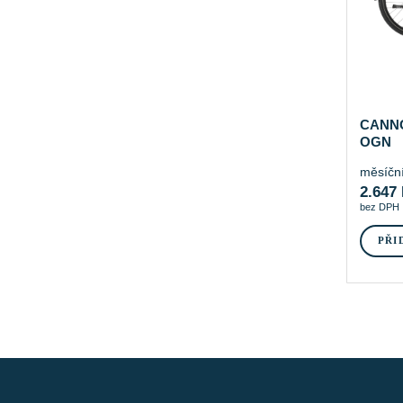
CANNO
OGN
měsíční
2.647
bez DPH
PŘI