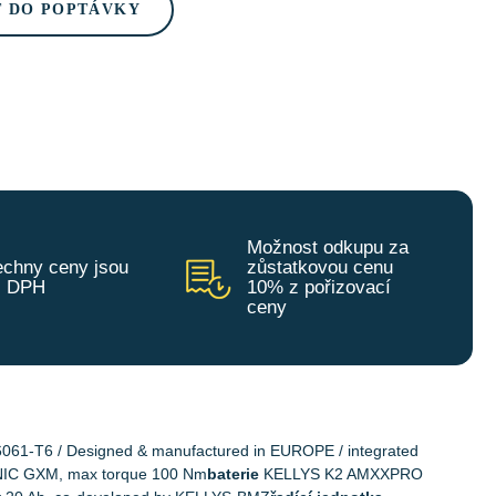
T DO POPTÁVKY
Možnost odkupu za
chny ceny jsou
zůstatkovou cenu
z DPH
10% z pořizovací
ceny
6061-T6 / Designed & manufactured in EUROPE / integrated
C GXM, max torque 100 Nm
baterie
KELLYS K2 AMXXPRO