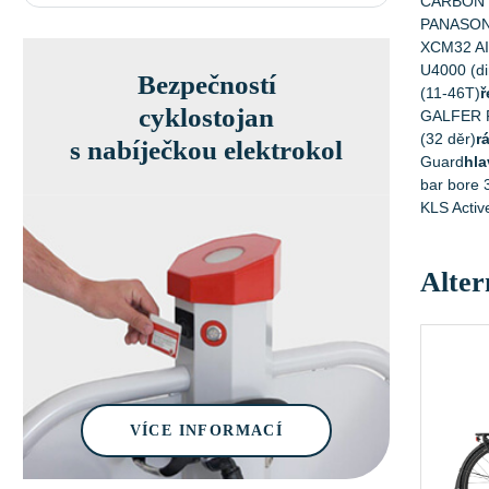
CARBON 72
PANASON
XCM32 AIR
U4000 (di
Bezpečností
(11-46T)
ř
cyklostojan
GALFER F
(32 děr)
r
s nabíječkou elektrokol
Guard
hla
bar bore 
KLS Activ
Alter
VÍCE INFORMACÍ