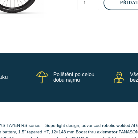
RS10
PŘIDA
P
-
Mocha
Grey
množství
Pojištění po celou
Vše
ruku
dobu nájmu
be
S TAYEN RS-series – Superlight design, advanced robotic welded Al 
 battery, 1.5“ tapered HT, 12×148 mm Boost thru axle
motor
PANASONI