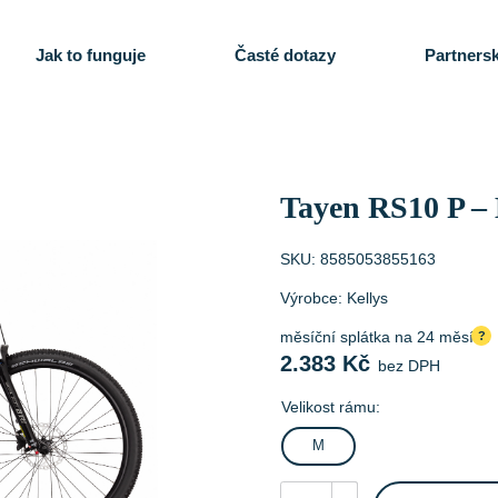
Jak to funguje
Časté dotazy
Partnersk
Tayen RS10 P –
SKU:
8585053855163
Výrobce:
Kellys
měsíční splátka na 24 měsíců
?
2.383
Kč
bez DPH
Velikost rámu:
M
Tayen