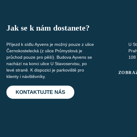
Jak se k nám dostanete?
Příjezd k sídlu Ayvens je možný pouze z ulice
U St
Černokostelecká (z ulice Průmyslová je
Pra
průchod pouze pro pěší). Budova Ayvens se
108
nachází na konci ulice U Stavoservisu, po
levé straně. K dispozici je parkoviště pro
ZOBRAZ
klienty i návštěvníky.
KONTAKTUJTE NÁS