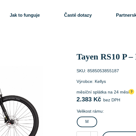
Jak to funguje
Časté dotazy
Partnersk
Tayen RS10 P –
SKU:
8585053855187
Výrobce:
Kellys
měsíční splátka na 24 měsíců
?
2.383
Kč
bez DPH
Velikost rámu:
M
Tayen