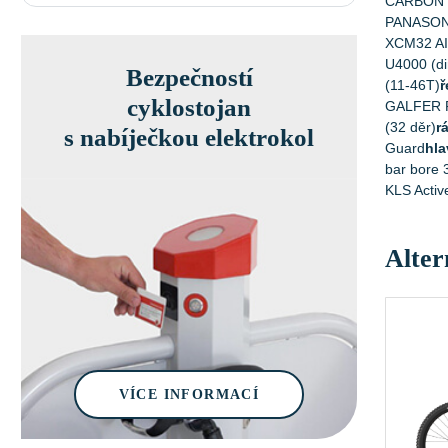
CARBON 72
PANASON
XCM32 AIR
U4000 (di
Bezpečností
(11-46T)
ř
cyklostojan
GALFER F
(32 děr)
r
s nabíječkou elektrokol
Guard
hla
bar bore 
KLS Activ
Alter
VÍCE INFORMACÍ