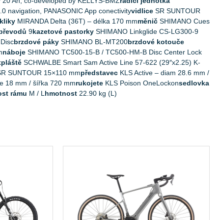
ty 20 Ah, co-developed by KELLYS-BMZ
řadící jednotka
0 navigation, PANASONIC App conectivity
vidlice
SR SUNTOUR
kliky
MIRANDA Delta (36T) – délka 170 mm
měnič
SHIMANO Cues
 převodů
9
kazetové pastorky
SHIMANO Linkglide CS-LG300-9
Disc
brzdové páky
SHIMANO BL-MT200
brzdové kotouče
m
náboje
SHIMANO TC500-15-B / TC500-HM-B Disc Center Lock
k
pláště
SCHWALBE Smart Sam Active Line 57-622 (29″x2.25) K-
 SR SUNTOUR 15×110 mm
představec
KLS Active – diam 28.6 mm /
se 18 mm / šířka 720 mm
rukojete
KLS Poison OneLockon
sedlovka
ost rámu
M / L
hmotnost
22.90 kg (L)