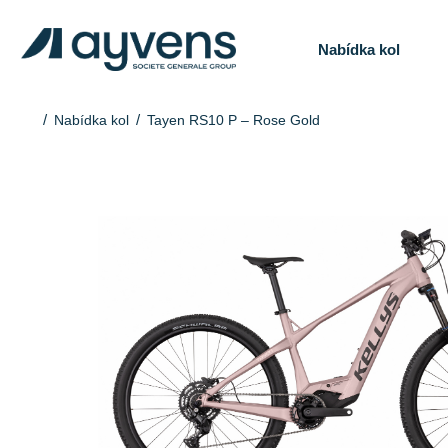
Nabídka kol
Nabídka kol
Tayen RS10 P – Rose Gold