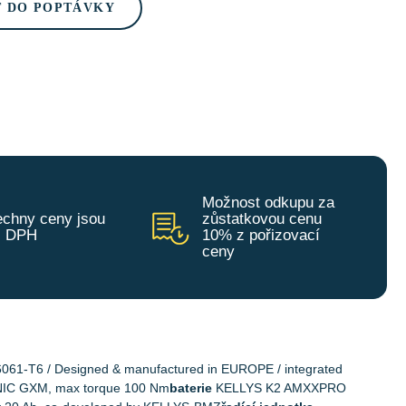
T DO POPTÁVKY
Možnost odkupu za
chny ceny jsou
zůstatkovou cenu
z DPH
10% z pořizovací
ceny
6061-T6 / Designed & manufactured in EUROPE / integrated
C GXM, max torque 100 Nm
baterie
KELLYS K2 AMXXPRO