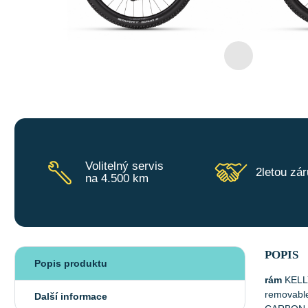
Volitelný servis
2letou zá
na 4.500 km
POPIS
Popis produktu
rám
KELLY
removable
Další informace