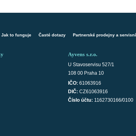
Jak to funguje
Časté dotazy
Partnerské prodejny a servisní
zy
Ayvens s.r.o.
U Stavoservisu 527/1
108 00 Praha 10
IČO:
61063916
DIČ:
CZ61063916
Číslo účtu:
1162730166/0100