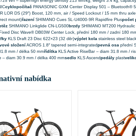
5 Wh – superhigh energy density 213 Wh/kg, weight 3.4 kg, capaci
IC
cyklopočítač
PANASONIC GXM Center Display 501 – Bluetooth® 5.
 LOR DS (29″) Boost, 120 mm, air / Speed Lockout / 15 mm thru axle
rect mount)
řazení
SHIMANO Cues SL-U4000-9R Rapidfire Plus
počet
etěz
SHIMANO Linkglide CN-LG500
brzdy
SHIMANO MT200 Hydraulic 
ixed Disc Wave® DB03W Center Lock, přední 180 mm / zadní 180 m
áfky
KLS Draft 23 Disc 622×23 (32 děr)
výplet kola
stainless steel blac
vové složení
ACROS 1.8″ tapered semi-integrated
pevná osa
přední
31.8 mm / délka 50 mm
řídítka
KLS Active RiseBar – diam 31.8 mm / ri
e – diam 30.9 mm / délka 400 mm
sedlo
KLS Ascend
pedály
plast
velik
nativní nabídka