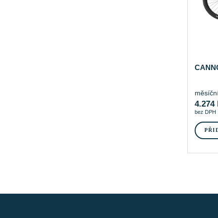
CANNO
měsíční
4.274
bez DPH
PŘI