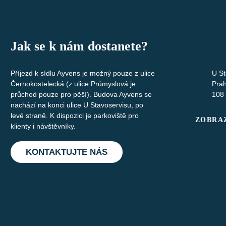
Jak se k nám dostanete?
Příjezd k sídlu Ayvens je možný pouze z ulice
U St
Černokostelecká (z ulice Průmyslová je
Pra
průchod pouze pro pěší). Budova Ayvens se
108
nachází na konci ulice U Stavoservisu, po
levé straně. K dispozici je parkoviště pro
ZOBRAZ
klienty i návštěvníky.
KONTAKTUJTE NÁS