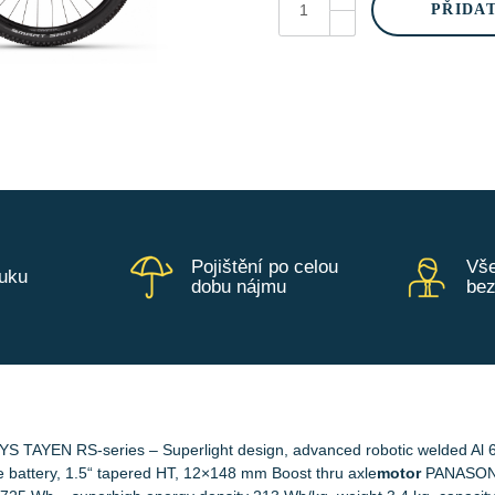
RS10
PŘIDA
P
-
Rose
Gold
množství
Pojištění po celou
Vše
ruku
dobu nájmu
be
S TAYEN RS-series – Superlight design, advanced robotic welded Al 
 battery, 1.5“ tapered HT, 12×148 mm Boost thru axle
motor
PANASONI