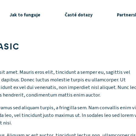
Jak to funguje
Časté dotazy
Partnersk
ASIC
t amet. Mauris eros elit, tincidunt a semper eu, sagittis vel
ro dapibus. Donec luctus molestie turpis eu ullamcorper. Ut
unt ex vel dui venenatis, non imperdiet nisl aliquet. Nunc lec
lis hendrerit, condimentum mattis enim auctor.
vamus sed aliquam turpis, a fringilla sem. Nam convallis enim 
 leo, vel tincidunt justo maximus ut. In sodales leo sed lorem v
 nisi.
 Aliquam ac est auctor, tincidunt lectus non, ullamcorper risus