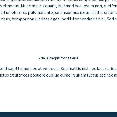
is et neque. Nunc mauris quam, euismod nec ipsum non, eleifend
fficitur, elit eros pulvinar ante, sed maximus ipsum tellus sit 
 risus, tempor non ultrices eget, porttitor hendrerit nisi. Sed 
Zde je nadpis fotogalerie
t sagittis non leo at vehicula. Sed mattis nisl nec lacus aliqu
ctus et ultrices posuere cubilia curae; Nullam luctus est nec 