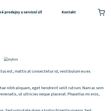
é prodejny a servisní síť
Kontakt
tus est, mattis at consectetur id, vestibulum eu ex.
vitae nibh aliquam, eget hendrerit velit rutrum. Nam ac sem
enenatis, ut ultricies neque placerat. Phasellus mi eros,
. Sed vulputate diam a tortor fringilla viverra. Sed