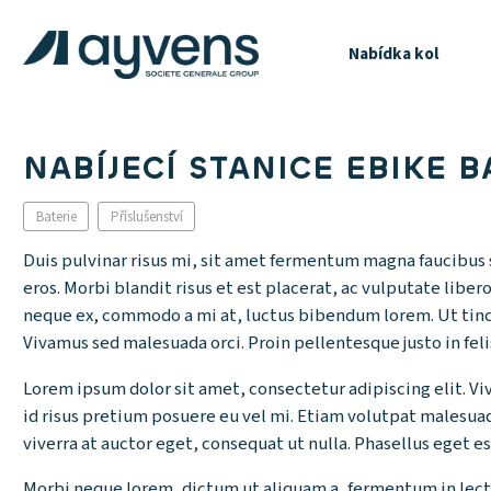
Nabídka kol
NABÍJECÍ STANICE EBIKE B
Baterie
Příslušenství
Duis pulvinar risus mi, sit amet fermentum magna faucibus si
eros. Morbi blandit risus et est placerat, ac vulputate libe
neque ex, commodo a mi at, luctus bibendum lorem. Ut tincid
Vivamus sed malesuada orci. Proin pellentesque justo in fe
Lorem ipsum dolor sit amet, consectetur adipiscing elit. Vi
id risus pretium posuere eu vel mi. Etiam volutpat malesuada
viverra at auctor eget, consequat ut nulla. Phasellus eget est
Morbi neque lorem, dictum ut aliquam a, fermentum in lectus.