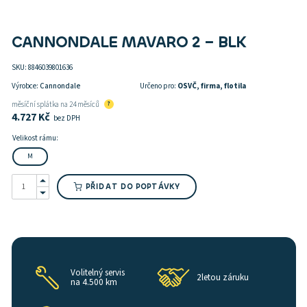
CANNONDALE MAVARO 2 – BLK
SKU:
8846039801636
Výrobce:
Cannondale
Určeno pro:
OSVČ, firma, flotila
měsíční splátka na 24 měsíců
?
4.727
Kč
bez DPH
Velikost rámu:
M
CANNONDALE
MAVARO
PŘIDAT DO POPTÁVKY
2
-
BLK
množství
Volitelný servis
2letou záruku
na 4.500 km