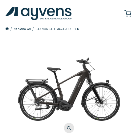
Nabídka kol
CANNONDALE MAVARO 2 – BLK