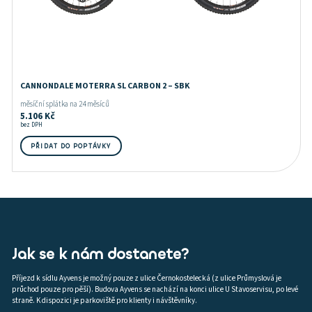
CANNONDALE MOTERRA SL CARBON 2 – SBK
měsíční splátka na 24 měsíců
5.106
Kč
bez DPH
PŘIDAT DO POPTÁVKY
Jak se k nám dostanete?
Příjezd k sídlu Ayvens je možný pouze z ulice Černokostelecká (z ulice Průmyslová je
průchod pouze pro pěší). Budova Ayvens se nachází na konci ulice U Stavoservisu, po levé
straně. K dispozici je parkoviště pro klienty i návštěvníky.