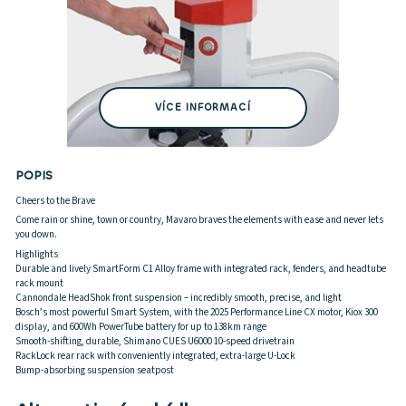
VÍCE INFORMACÍ
POPIS
Cheers to the Brave
Come rain or shine, town or country, Mavaro braves the elements with ease and never lets
you down.
Highlights
Durable and lively SmartForm C1 Alloy frame with integrated rack, fenders, and headtube
rack mount
Cannondale HeadShok front suspension – incredibly smooth, precise, and light
Bosch’s most powerful Smart System, with the 2025 Performance Line CX motor, Kiox 300
display, and 600Wh PowerTube battery for up to 138km range
Smooth-shifting, durable, Shimano CUES U6000 10-speed drivetrain
RackLock rear rack with conveniently integrated, extra-large U-Lock
Bump-absorbing suspension seatpost