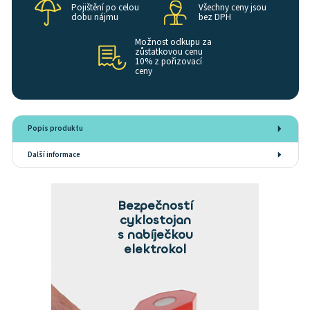
Pojištění po celou
Všechny ceny jsou
dobu nájmu
bez DPH
Možnost odkupu za
zůstatkovou cenu
10% z pořizovací
ceny
Popis produktu
Další informace
Bezpečností
cyklostojan
s nabíječkou
elektrokol