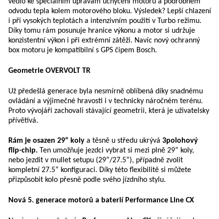
vedlo ke speciálním úpravám uchycení motoru a podrobném
odvodu tepla kolem motorového bloku. Výsledek? Lepší chlazení
i při vysokých teplotách a intenzivním použití v Turbo režimu.
Díky tomu rám posunuje hranice výkonu a motor si udržuje
konzistentní výkon i při extrémní zátěži. Navíc nový ochranný
box motoru je kompatibilní s GPS čipem Bosch.
Geometrie OVERVOLT TR
Už předešlá generace byla nesmírně oblíbená díky snadnému
ovládání a výjimečné hravosti i v technicky náročném terénu.
Proto vývojáři zachovali stávající geometrii, která je uživatelsky
přívětivá.
Rám je osazen 29“ koly
a těsně u středu ukrývá
3polohový
flip-chip.
Ten umožňuje jezdci vybrat si mezi plně 29” koly,
nebo jezdit v mullet setupu (29”/27.5”), případně zvolit
kompletní 27.5” konfiguraci. Díky této flexibilitě si můžete
přizpůsobit kolo přesně podle svého jízdního stylu.
Nová 5. generace motorů a baterií Performance Line CX