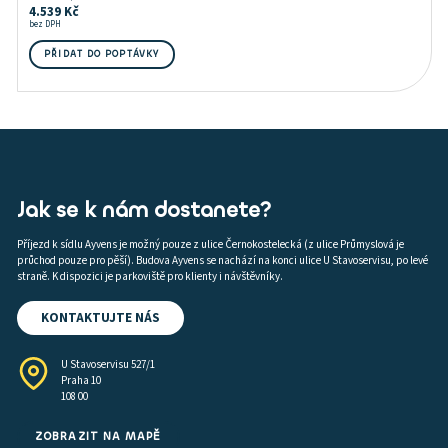
4.539
Kč
bez DPH
PŘIDAT DO POPTÁVKY
Jak se k nám dostanete?
Příjezd k sídlu Ayvens je možný pouze z ulice Černokostelecká (z ulice Průmyslová je
průchod pouze pro pěší). Budova Ayvens se nachází na konci ulice U Stavoservisu, po levé
straně. K dispozici je parkoviště pro klienty i návštěvníky.
KONTAKTUJTE NÁS
U Stavoservisu 527/1
Praha 10
108 00
ZOBRAZIT NA MAPĚ