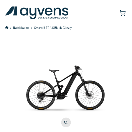
Nabídka kol
Overvolt TR 4.6 Black Glossy