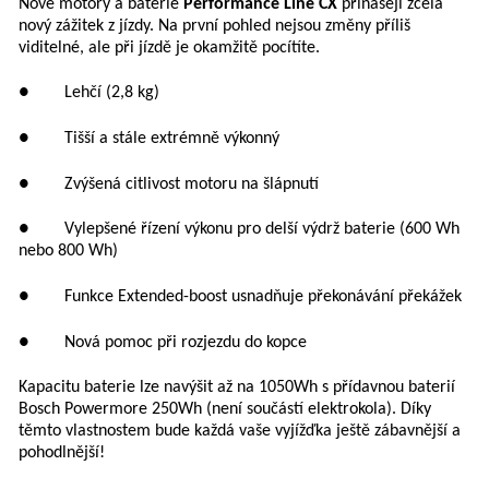
Nové motory a baterie
Performance Line CX
přinášejí zcela
nový zážitek z jízdy. Na první pohled nejsou změny příliš
viditelné, ale při jízdě je okamžitě pocítíte.
● Lehčí (2,8 kg)
● Tišší a stále extrémně výkonný
● Zvýšená citlivost motoru na šlápnutí
● Vylepšené řízení výkonu pro delší výdrž baterie (600 Wh
nebo 800 Wh)
● Funkce Extended-boost usnadňuje překonávání překážek
● Nová pomoc při rozjezdu do kopce
Kapacitu baterie lze navýšit až na 1050Wh s přídavnou baterií
Bosch Powermore 250Wh (není součástí elektrokola). Díky
těmto vlastnostem bude každá vaše vyjížďka ještě zábavnější a
pohodlnější!