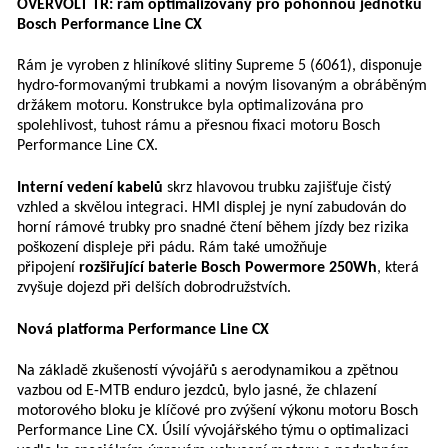
OVERVOLT TR: rám optimalizovaný pro pohonnou jednotku
Bosch Performance Line CX
Rám je vyroben z hliníkové slitiny Supreme 5 (6061), disponuje
hydro-formovanými trubkami a novým lisovaným a obráběným
držákem motoru. Konstrukce byla optimalizována pro
spolehlivost, tuhost rámu a přesnou fixaci motoru Bosch
Performance Line CX.
Interní vedení kabelů
skrz hlavovou trubku zajišťuje čistý
vzhled a skvělou integraci. HMI displej je nyní zabudován do
horní rámové trubky pro snadné čtení během jízdy bez rizika
poškození displeje při pádu. Rám také umožňuje
připojení
rozšiřující baterie Bosch Powermore 250Wh
, která
zvyšuje dojezd při delších dobrodružstvích.
Nová platforma Performance Line CX
Na základě zkušeností vývojářů s aerodynamikou a zpětnou
vazbou od E-MTB enduro jezdců, bylo jasné, že chlazení
motorového bloku je klíčové pro zvýšení výkonu motoru Bosch
Performance Line CX. Úsilí vývojářského týmu o optimalizaci