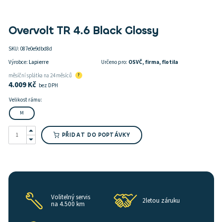
Overvolt TR 4.6 Black Glossy
SKU:
087e0e9dbd8d
Výrobce:
Lapierre
Určeno pro:
OSVČ, firma, flotila
měsíční splátka na 24 měsíců
?
4.009
Kč
bez DPH
Velikost rámu:
M
Overvolt
TR
PŘIDAT DO POPTÁVKY
4.6
Black
Glossy
množství
Volitelný servis
2letou záruku
na 4.500 km