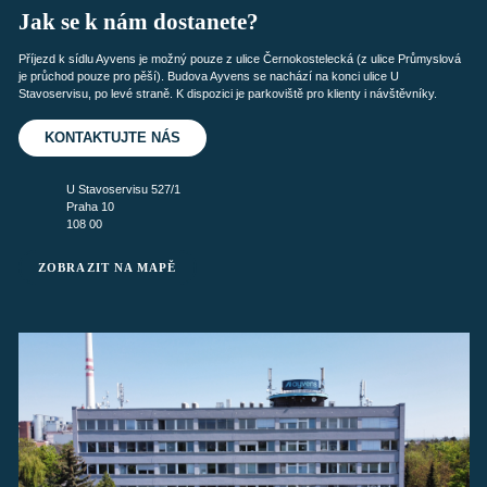
Jak se k nám dostanete?
Příjezd k sídlu Ayvens je možný pouze z ulice Černokostelecká (z ulice Průmyslová
je průchod pouze pro pěší). Budova Ayvens se nachází na konci ulice U
Stavoservisu, po levé straně. K dispozici je parkoviště pro klienty i návštěvníky.
KONTAKTUJTE NÁS
U Stavoservisu 527/1
Praha 10
108 00
ZOBRAZIT NA MAPĚ