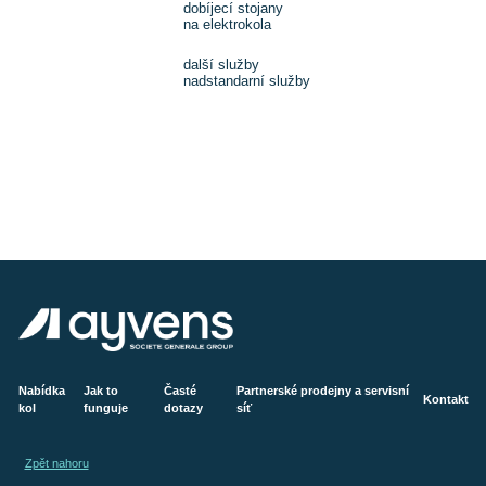
dobíjecí stojany
na elektrokola
další služby
nadstandarní služby
Nabídka
Jak to
Časté
Partnerské prodejny a servisní
Kontakt
kol
funguje
dotazy
síť
Zpět nahoru