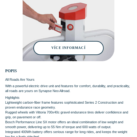
VÍCE INFORMACÍ
POPIS
All Roads Are Yours
With a powerful electric drive unit and features for comfort, durability, and practicality,
all roads are yours on Synapse Neo Allroad.
Highlights
Lightweight carbon-fiber frame features sophisticated Series 2 Construction and
proven endurance race geometry.
Rugged wheels with Vittoria 700x40c gravel endurance tires deliver confidence and
grip, on pavement or off.
Bosch Performance Line SX motor offers an ideal combination of low weight and
smooth power, delivering up to 55 Nm of torque and 600 watts of output.
Integrated 400Wh battery offers serious range for long rides, and keeps the weight
low for a lively ride-feel.