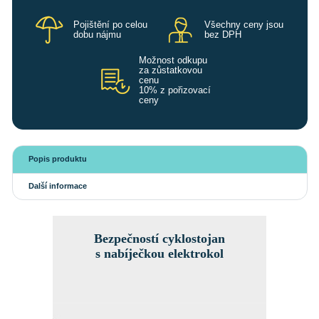
Pojištění po celou
Všechny ceny jsou
dobu nájmu
bez DPH
Možnost odkupu
za zůstatkovou
cenu
10% z pořizovací
ceny
Popis produktu
Další informace
Bezpečností cyklostojan
s nabíječkou elektrokol