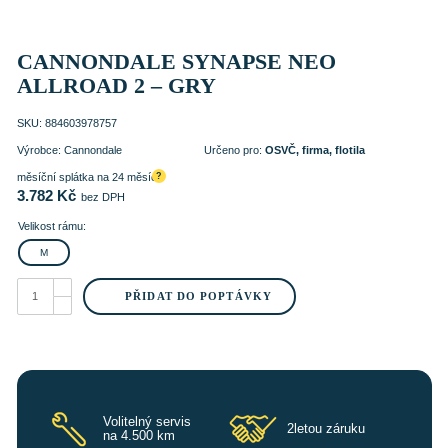
CANNONDALE SYNAPSE NEO
ALLROAD 2 – GRY
SKU:
884603978757
Výrobce:
Cannondale
Určeno pro:
OSVČ, firma, flotila
měsíční splátka na 24 měsíců
?
3.782
Kč
bez DPH
Velikost rámu:
M
CANNONDALE
SYNAPSE
PŘIDAT DO POPTÁVKY
NEO
ALLROAD
2
-
GRY
množství
Volitelný servis
2letou záruku
na 4.500 km